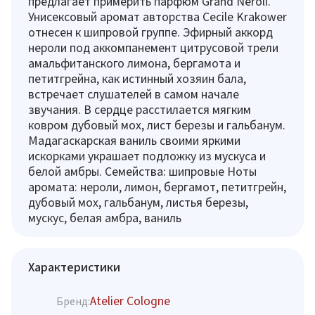
предлагает примерить парфюм Grand Neroli.
Унисексовый аромат авторства Cecile Krakower
отнесен к шипровой группе. Эфирный аккорд
нероли под аккомпанемент цитрусовой трели
амальфитанского лимона, бергамота и
петитгрейна, как истинный хозяин бала,
встречает слушателей в самом начале
звучания. В сердце расстилается мягким
ковром дубовый мох, лист березы и гальбанум.
Мадагаскарская ваниль своими яркими
искорками украшает подложку из мускуса и
белой амбры. Семейства: шипровые Ноты
аромата: нероли, лимон, бергамот, петитгрейн,
дубовый мох, гальбанум, листья березы,
мускус, белая амбра, ваниль
Характеристики
Atelier Cologne
Бренд: