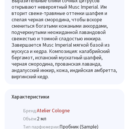
Выразительные блики сочных цитрусов
открывают невероятный Musc Imperial. Им
вторит свеже-травяные оттенки шалфея и
спелая черная смородина, чтобы вскоре
смениться богатыми кожаными аккордами,
подчеркнутыми неожиданной лавандовой
свежестью и томной сладостью инжира.
Завершается Musc Imperial мягкой базой из
мускуса и кедра. Композиция: калабрийский
бергамот, испанский мускатный шалфей,
черная смородина, прованская лаванда,
андалусский инжир, кожа, индийская амбретта,
виргинский кедр.
Характеристики
Atelier Cologne
Бренд:
2 мл
Объём:
Пробник (Sample)
Тип парфюмерии: