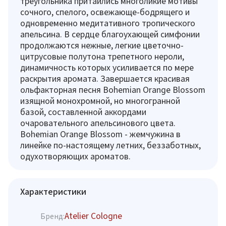
треугольника притаились многоликие мотивы
сочного, спелого, освежающе-бодрящего и
одновременно медитативного тропического
апельсина. В сердце благоухающей симфонии
продолжаются нежные, легкие цветочно-
цитрусовые полутона трепетного нероли,
динамичность которых усиливается по мере
раскрытия аромата. Завершается красивая
ольфакторная песня Bohemian Orange Blossom
изящной монохромной, но многогранной
базой, составленной аккордами
очаровательного апельсинового цвета.
Bohemian Orange Blossom - жемчужина в
линейке по-настоящему летних, беззаботных,
одухотворяющих ароматов.
Характеристики
Atelier Cologne
Бренд: