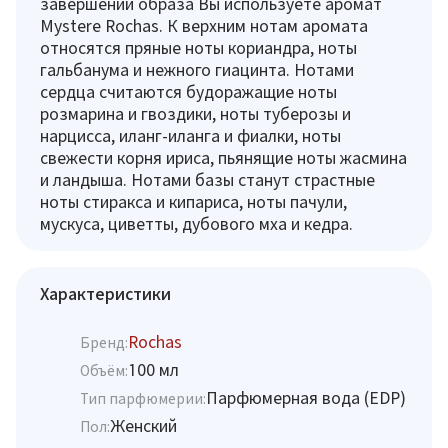
завершении образа Вы используете аромат
Mystere Rochas. К верхним нотам аромата
относятся пряные ноты кориандра, ноты
гальбанума и нежного гиацинта. Нотами
сердца считаются будоражащие ноты
розмарина и гвоздики, ноты туберозы и
нарцисса, иланг-иланга и фиалки, ноты
свежести корня ириса, пьянящие ноты жасмина
и ландыша. Нотами базы станут страстные
ноты стиракса и кипариса, ноты пачули,
мускуса, циветты, дубового мха и кедра.
Характеристики
Rochas
Бренд:
100 мл
Объём:
Парфюмерная вода (EDP)
Тип парфюмерии:
Женский
Пол: