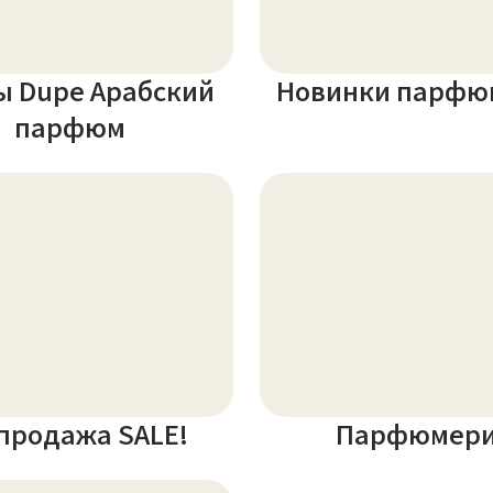
ы Dupe Арабский
Новинки парфю
парфюм
продажа SALE!
Парфюмер