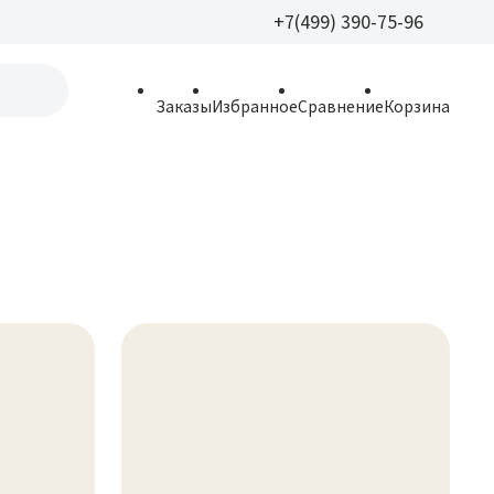
+7(499) 390-75-96
+7(499) 390-
Заказы
Избранное
Сравнение
Корзина
allparfume@mail.r
Пн - Вс: 9:30 - 21:3
109443, г. Москва,
Волгоградский пр.,