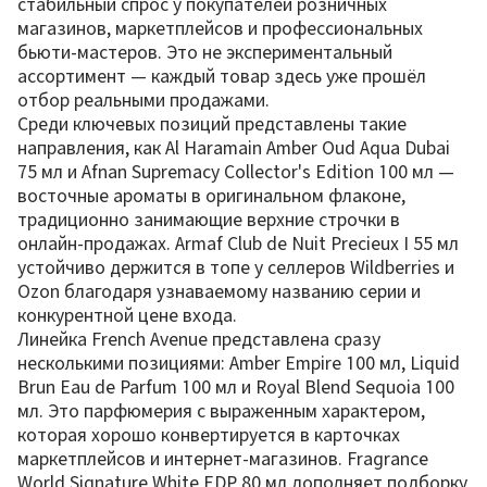
стабильный спрос у покупателей розничных
магазинов, маркетплейсов и профессиональных
бьюти-мастеров. Это не экспериментальный
ассортимент — каждый товар здесь уже прошёл
отбор реальными продажами.
Среди ключевых позиций представлены такие
нaправления, как Al Haramain Amber Oud Aqua Dubai
75 мл и Afnan Supremacy Collector's Edition 100 мл —
восточные ароматы в оригинальном флаконе,
традиционно занимающие верхние строчки в
онлайн-продажах. Armaf Club de Nuit Precieux I 55 мл
устойчиво держится в топе у селлеров Wildberries и
Ozon благодаря узнаваемому названию серии и
конкурентной цене входа.
Линейка French Avenue представлена сразу
несколькими позициями: Amber Empire 100 мл, Liquid
Brun Eau de Parfum 100 мл и Royal Blend Sequoia 100
мл. Это парфюмерия с выраженным характером,
которая хорошо конвертируется в карточках
маркетплейсов и интернет-магазинов. Fragrance
World Signature White EDP 80 мл дополняет подборку