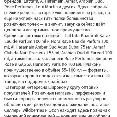
брендов: Lattafa, Al Haramain, Armaf, Arabian Oud,
Rose Perfumes, Loui Martin и других. Здесь собраны
свежие релизы, которые уже появились на рынке, но
ещё не успели насытить полки большинства
розничных точек — а значит, закупка сейчас даёт
ценовое и ассортиментное преимущество.
Среди конкретных позиций — Lattafa Khamrah Karaz
Eau de Parfum 100 ml и Nora Rave Eau de Parfum 100
ml, Al Haramain Amber Oud Aqua Dubai 75 мл, Armaf
Club de Nuit Precieux I 55 ml, Arabian Oud Al Fareed 100
ml, а также несколько линеек Rose Perfumes: Simpony
Rose и GAGGA Harmony Paris по 100 мл. Флаконы
преимущественно в объёме 55–100 мл — форматы,
которые хорошо продаются и как самостоятельный
товар, и в подарочных наборах.
Категория интересна широкому кругу оптовых
покупателей. Розничные магазины парфюмерии и
бьюти-корнеры получают возможность регулярно
обновлять витрину без долгого ожидания поставок.
Селлеры Wildberries и Ozon находят здесь позиции с
умеренной конкуренцией — новинки ещё не собрали