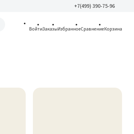
+7(499) 390-75-96
+7(499) 390-
Войти
Заказы
Избранное
Сравнение
Корзина
allparfume@mail.r
Пн - Вс: 9:30 - 21:3
109443, г. Москва,
Волгоградский пр.,