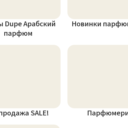
ы Dupe Арабский
Новинки парфю
парфюм
продажа SALE!
Парфюмер