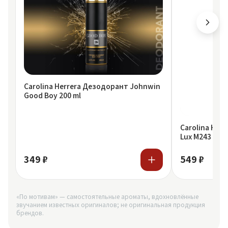
Carolina Herrera Дезодорант Johnwin
Good Boy 200 ml
Carolina Her
Lux M243 Bad 
349 ₽
549 ₽
«По мотивам» — самостоятельные ароматы, вдохновлённые
звучанием известных оригиналов; не оригинальная продукция
брендов.