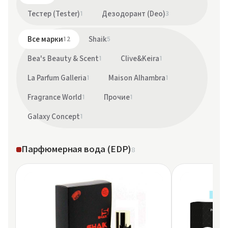
Тестер (Tester)
1
Дезодорант (Deo)
3
Все марки
12
Shaik
5
Bea's Beauty & Scent
1
Clive&Keira
1
La Parfum Galleria
1
Maison Alhambra
1
Fragrance World
1
Прочие
1
Galaxy Concept
1
Парфюмерная вода (EDP)
8