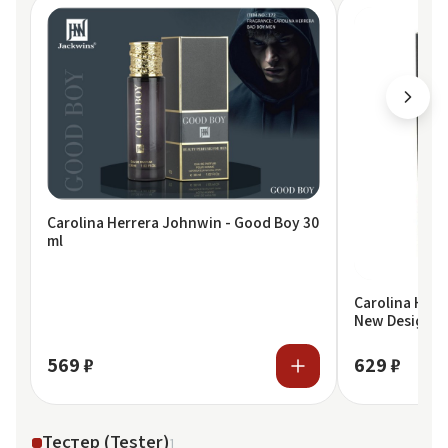
Carolina Herrera Johnwin - Good Boy 30
ml
Carolina Herr
New Design M
Boy
569 ₽
629 ₽
Тестер (Tester)
1