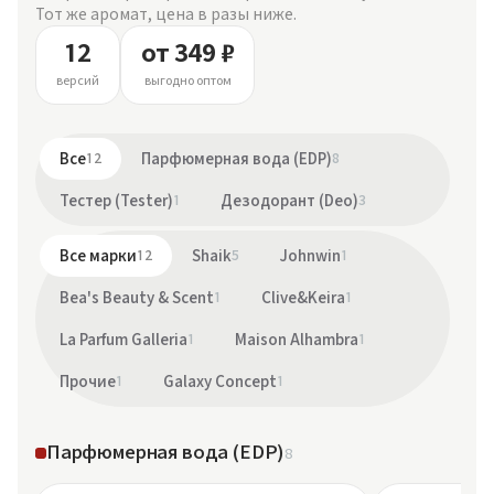
Тот же аромат, цена в разы ниже.
12
от 349 ₽
версий
выгодно оптом
Все
12
Парфюмерная вода (EDP)
8
Тестер (Tester)
1
Дезодорант (Deo)
3
Все марки
12
Shaik
5
Johnwin
1
Bea's Beauty & Scent
1
Clive&Keira
1
La Parfum Galleria
1
Maison Alhambra
1
Прочие
1
Galaxy Concept
1
Парфюмерная вода (EDP)
8