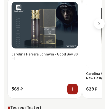
Carolina Herrera Johnwin - Good Boy 30
ml
Carolina Herr
New Design M
Boy
569 ₽
629 ₽
Тестер (Tester)
1