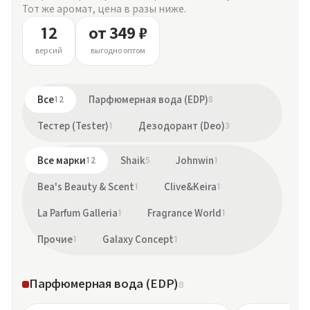
Тот же аромат, цена в разы ниже.
12
от 349 ₽
версий
выгодно оптом
Все
12
Парфюмерная вода (EDP)
8
Тестер (Tester)
1
Дезодорант (Deo)
3
Все марки
12
Shaik
5
Johnwin
1
Bea's Beauty & Scent
1
Clive&Keira
1
La Parfum Galleria
1
Fragrance World
1
Прочие
1
Galaxy Concept
1
Парфюмерная вода (EDP)
8