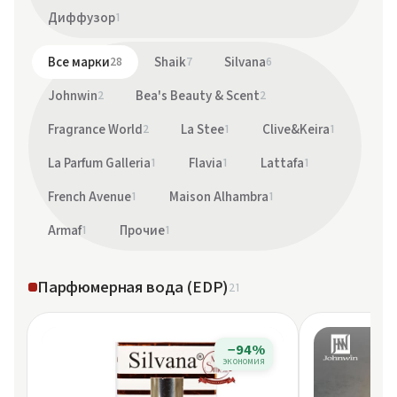
Диффузор
1
Все марки
28
Shaik
7
Silvana
6
Johnwin
2
Bea's Beauty & Scent
2
Fragrance World
2
La Stee
1
Clive&Keira
1
La Parfum Galleria
1
Flavia
1
Lattafa
1
French Avenue
1
Maison Alhambra
1
Armaf
1
Прочие
1
Парфюмерная вода (EDP)
21
−94%
экономия