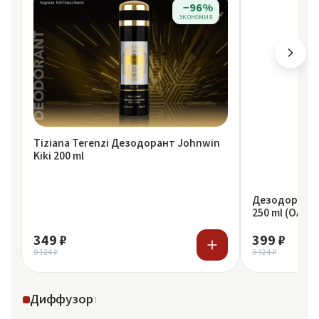
−96%
экономия
Tiziana Terenzi Дезодорант Johnwin
Kiki 200 ml
Дезодорант F
250 ml (ОАЭ)
349 ₽
399 ₽
9 124 ₽
9 124 ₽
Диффузор
1