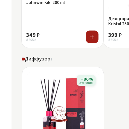
Johnwin Kiki 200 ml
Дезодоран
Kristal 25
349 ₽
399 ₽
8 805 ₽
8 805 ₽
Диффузор
1
−86%
экономия