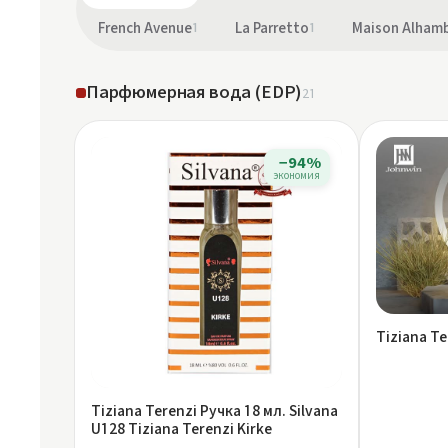
French Avenue
1
La Parretto
1
Maison Alham
Парфюмерная вода (EDP)
21
−94%
экономия
Tiziana Te
Tiziana Terenzi Ручка 18 мл. Silvana
U128 Tiziana Terenzi Kirke