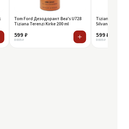
k
Tom Ford Дезодорант Bea's U728
Tiziana Terenzi
Tiziana Terenzi Kirke 200 ml
Silvana De Lux U
Kirke 200 ml
599 ₽
599 ₽
8 805 ₽
8 805 ₽