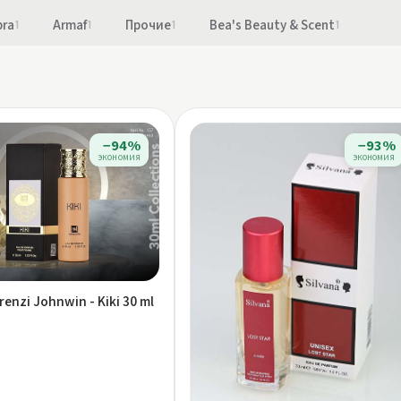
bra
1
Armaf
1
Прочие
1
Bea's Beauty & Scent
1
−94%
−93%
экономия
экономия
renzi Johnwin - Kiki 30 ml