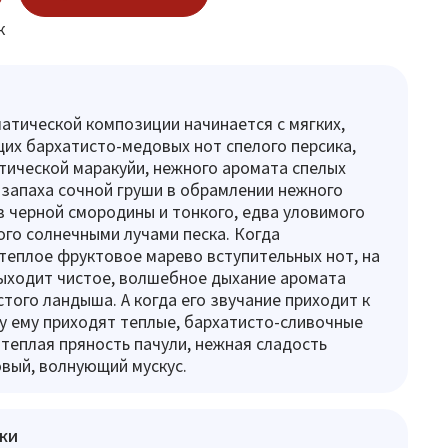
к
атической композиции начинается с мягких,
х бархатисто-медовых нот спелого персика,
тической маракуйи, нежного аромата спелых
 запаха сочной груши в обрамлении нежного
в черной смородины и тонкого, едва уловимого
ого солнечными лучами песка. Когда
теплое фруктовое марево вступительных нот, на
ыходит чистое, волшебное дыхание аромата
того ландыша. А когда его звучание приходит к
ну ему приходят теплые, бархатисто-сливочные
 теплая пряность пачули, нежная сладость
овый, волнующий мускус.
ки