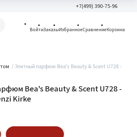
+7(499) 390-75-96
+7(499) 390-
Войти
Заказы
Избранное
Сравнение
Корзина
allparfume@mail.r
Пн - Вс: 9:30 - 21:3
109443, г. Москва,
птом
/
Элитный парфюм Bea's Beauty & Scent U728 -
Волгоградский пр.,
рфюм Bea's Beauty & Scent U728 -
nzi Kirke
Купить в 1 клик