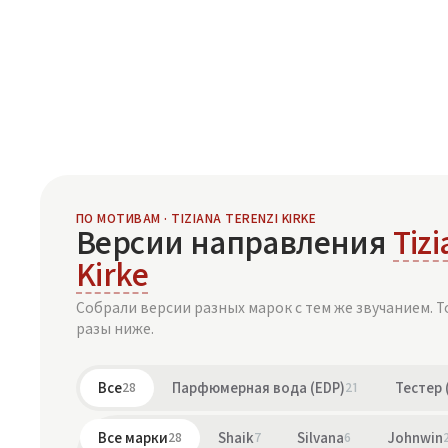
ПО МОТИВАМ · TIZIANA TERENZI KIRKE
Версии направления
Tizi
Kirke
Собрали версии разных марок с тем же звучанием. Т
разы ниже.
Все
28
Парфюмерная вода (EDP)
21
Тестер 
Все марки
28
Shaik
7
Silvana
6
Johnwin