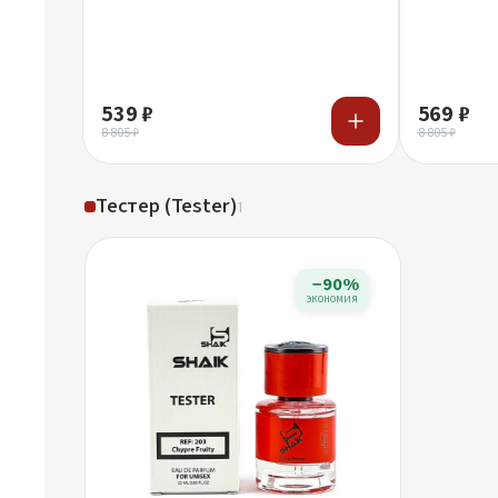
539 ₽
569 ₽
8 805 ₽
8 805 ₽
Тестер (Tester)
1
−90%
экономия