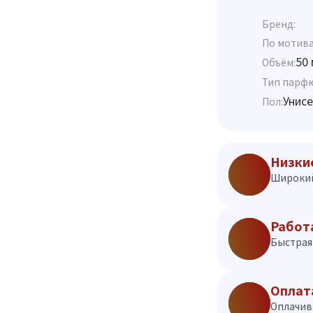
Бренд:
По мотива
50 
Объём:
Тип парф
Унисе
Пол:
Низки
Широкий
Работ
Быстрая 
Оплат
Оплачив