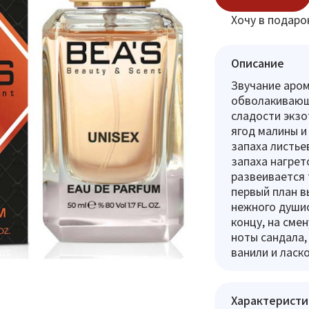
Хочу в подаро
Описание
Звучание аром
обволакивающи
сладости экзо
ягод малины и
запаха листье
запаха нагрет
развеивается 
первый план в
нежного душис
концу, на сме
ноты сандала,
ванили и ласк
Характеристи