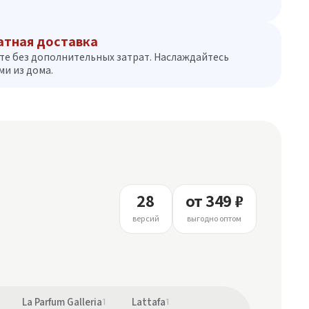
атная доставка
те без дополнительных затрат. Наслаждайтесь
и из дома.
28
от 349 ₽
версий
выгодно оптом
La Parfum Galleria
1
Lattafa
1