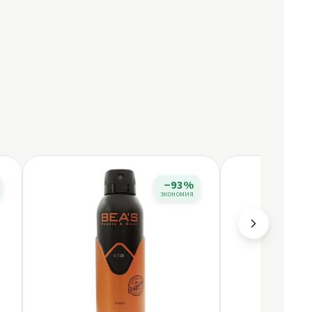
−93%
экономия