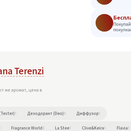
Беспл
Покупай
покупкам
ana Terenzi
от же аромат, цена в
(Tester)
1
Дезодорант (Deo)
5
Диффузор
1
2
Fragrance World
2
La Stee
1
Clive&Keira
1
Flavia
1