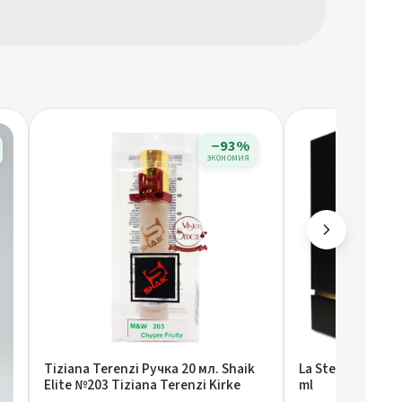
−93%
экономия
Tiziana Terenzi Ручка 20 мл. Shaik
La Stee - Corrido
Elite №203 Tiziana Terenzi Kirke
ml