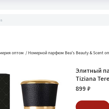
акты
мерия оптом
/
Номерной парфюм Bea's Beauty & Scent о
Элитный па
Tiziana Tere
899 ₽
В корзину