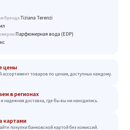
Tiziana Terenzi
м бренда:
мл
Парфюмерная вода (EDP)
юмерии:
кс
е цены
 ассортимент товаров по ценам, доступных каждому.
аем в регионах
и надежная доставка, где бы вы ни находились.
а картами
айте покупки банковской картой без комиссий.