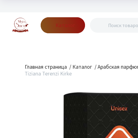
Каталог
Бренды
Акции
Блог
О нас
Доставка
Оплата
Конт
Главная страница
/
Каталог
/
Арабская парфю
Tiziana Terenzi Kirke