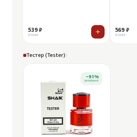
539 ₽
569 ₽
9 124 ₽
9 124 ₽
Тестер (Tester)
1
−91%
экономия