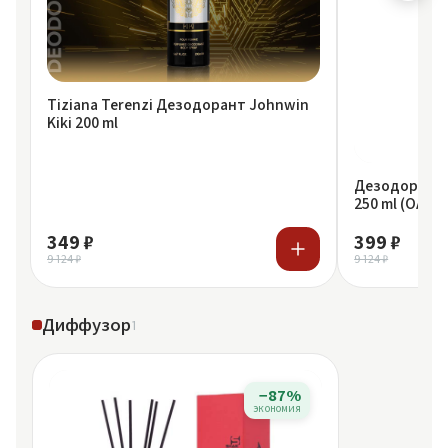
Tiziana Terenzi Дезодорант Johnwin
Kiki 200 ml
Дезодорант F
250 ml (ОАЭ)
349 ₽
399 ₽
9 124 ₽
9 124 ₽
Диффузор
1
−87%
экономия