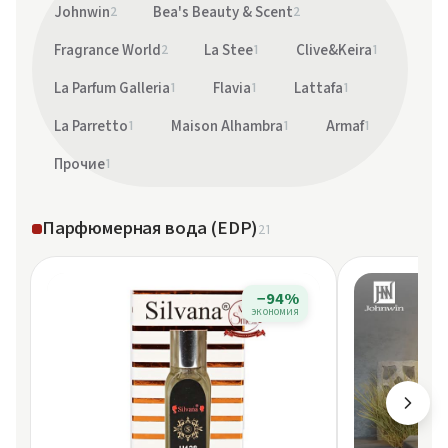
Johnwin
2
Bea's Beauty & Scent
2
Fragrance World
2
La Stee
1
Clive&Keira
1
La Parfum Galleria
1
Flavia
1
Lattafa
1
La Parretto
1
Maison Alhambra
1
Armaf
1
Прочие
1
Парфюмерная вода (EDP)
21
−94%
экономия