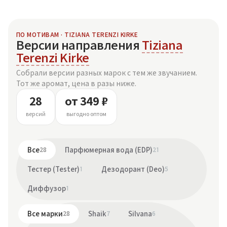
ПО МОТИВАМ · TIZIANA TERENZI KIRKE
Версии направления
Tiziana
Terenzi Kirke
Собрали версии разных марок с тем же звучанием.
Тот же аромат, цена в разы ниже.
28
от 349 ₽
версий
выгодно оптом
Все
28
Парфюмерная вода (EDP)
21
Тестер (Tester)
1
Дезодорант (Deo)
5
Диффузор
1
Все марки
28
Shaik
7
Silvana
6