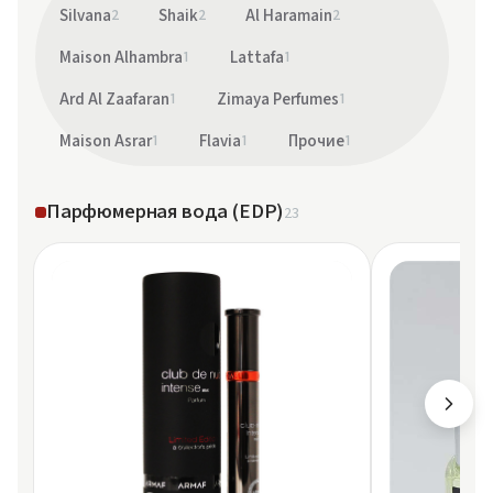
Silvana
2
Shaik
2
Al Haramain
2
Maison Alhambra
1
Lattafa
1
Ard Al Zaafaran
1
Zimaya Perfumes
1
Maison Asrar
1
Flavia
1
Прочие
1
Парфюмерная вода (EDP)
23