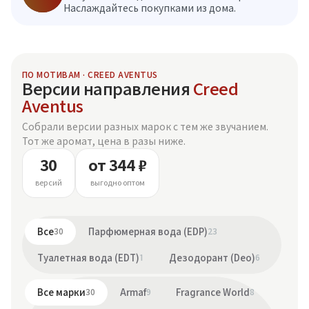
Наслаждайтесь покупками из дома.
ПО МОТИВАМ · CREED AVENTUS
Версии направления
Creed
Aventus
Собрали версии разных марок с тем же звучанием.
Тот же аромат, цена в разы ниже.
30
от 344 ₽
версий
выгодно оптом
Все
30
Парфюмерная вода (EDP)
23
Туалетная вода (EDT)
1
Дезодорант (Deo)
6
Все марки
30
Armaf
9
Fragrance World
8