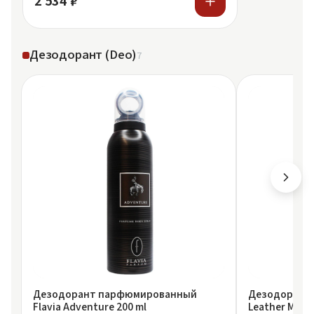
2 534 ₽
Дезодорант (Deo)
7
Дезодорант парфюмированный
Дезодорант F
Flavia Adventure 200 ml
Le