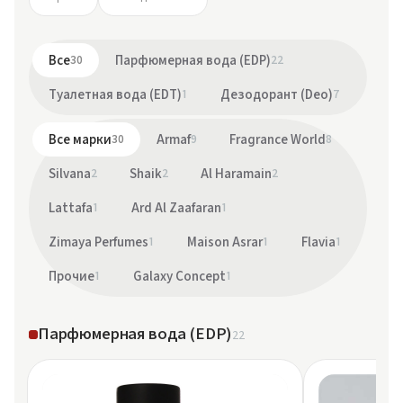
Все
30
Парфюмерная вода (EDP)
22
Туалетная вода (EDT)
1
Дезодорант (Deo)
7
Все марки
30
Armaf
9
Fragrance World
8
Silvana
2
Shaik
2
Al Haramain
2
Lattafa
1
Ard Al Zaafaran
1
Zimaya Perfumes
1
Maison Asrar
1
Flavia
1
Прочие
1
Galaxy Concept
1
Парфюмерная вода (EDP)
22