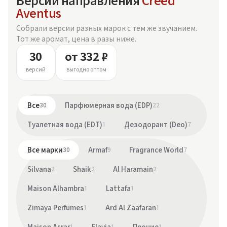
Версии направления
Creed
Aventus
Собрали версии разных марок с тем же звучанием.
Тот же аромат, цена в разы ниже.
30
от 332 ₽
версий
выгодно оптом
Все
30
Парфюмерная вода (EDP)
22
Туалетная вода (EDT)
1
Дезодорант (Deo)
7
Все марки
30
Armaf
9
Fragrance World
7
Silvana
2
Shaik
2
Al Haramain
2
Maison Alhambra
1
Lattafa
1
Zimaya Perfumes
1
Ard Al Zaafaran
1
1
1
1