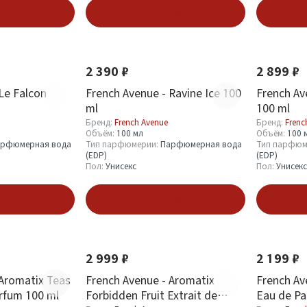
зину
В корзину
Новинка
Новинка
2 390 ₽
2 899 ₽
Le Falcon
French Avenue - Ravine Ice 100
French Ave
ml
100 ml
Бренд:
French Avenue
Бренд:
Frenc
Объём:
100 мл
Объём:
100 
рфюмерная вода
Тип парфюмерии:
Парфюмерная вода
Тип парфюм
(EDP)
(EDP)
Пол:
Унисекс
Пол:
Унисекс
зину
В корзину
Новинка
Новинка
2 999 ₽
2 199 ₽
 Aromatix Teas
French Avenue - Aromatix
French Av
arfum 100 ml
Forbidden Fruit Extrait de
Eau de Pa