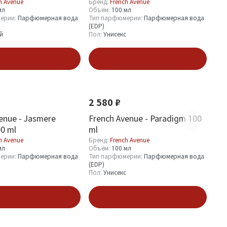
h Avenue
Бренд:
French Avenue
мл
Объём:
100 мл
ерии:
Парфюмерная вода
Тип парфюмерии:
Парфюмерная вода
(EDP)
й
Пол:
Унисекс
В корзину
В корзину
Хит
Новинка
2 580 ₽
enue - Jasmere
French Avenue - Paradigm 100
0 ml
ml
h Avenue
Бренд:
French Avenue
мл
Объём:
100 мл
ерии:
Парфюмерная вода
Тип парфюмерии:
Парфюмерная вода
(EDP)
Пол:
Унисекс
В корзину
В корзину
Новинка