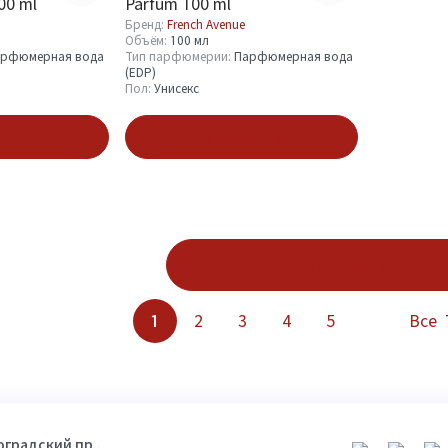
00 ml
Parfum 100 ml
Бренд:
French Avenue
Объём:
100 мл
рфюмерная вода
Тип парфюмерии:
Парфюмерная вода
(EDP)
Пол:
Унисекс
зину
В корзину
Показать ещё
1
2
3
4
5
Все
гоградский пр.,