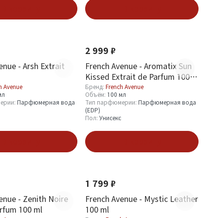
В корзину
В корзину
Новинка
2 999 ₽
nue - Arsh Extrait
French Avenue - Aromatix Sun
Kissed Extrait de Parfum 100
ml
h Avenue
Бренд:
French Avenue
мл
Объём:
100 мл
ерии:
Парфюмерная вода
Тип парфюмерии:
Парфюмерная вода
(EDP)
Пол:
Унисекс
В корзину
В корзину
Хит
Новинка
1 799 ₽
enue - Zenith Noire
French Avenue - Mystic Leather
rfum 100 ml
100 ml