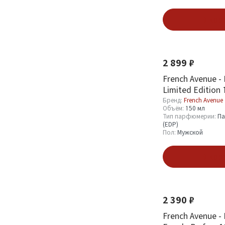
В кор
Новинка
Хит
2 899 ₽
French Avenue - 
Limited Edition 
Бренд:
French Avenue
Объём:
150 мл
Тип парфюмерии:
Па
(EDP)
Пол:
Мужской
В кор
Новинка
Хит
2 390 ₽
French Avenue - 