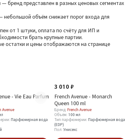
и — бренд представлен в разных ценовых сегментах
— небольшой объём снижает порог входа для
ен от 1 штуки, оплата по счёту для ИП и
бходимости брать крупные партии.
ные остатки и цены отображаются на странице
Хит
Новинка
Хит
3 010 ₽
enue - Vie Eau Parfum
French Avenue - Monarch
Queen 100 ml
h Avenue
Бренд:
French Avenue
мл
Объём:
100 мл
ерии:
Парфюмерная вода
Тип парфюмерии:
Парфюмерная вода
(EDP)
й
Пол:
Унисекс