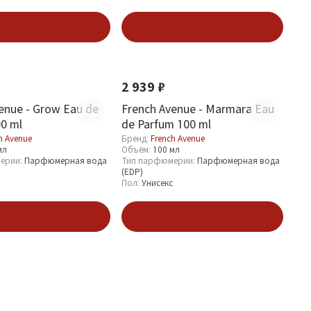
В корзину
В корзину
Новинка
2 939 ₽
enue - Grow Eau de
French Avenue - Marmara Eau
0 ml
de Parfum 100 ml
h Avenue
Бренд:
French Avenue
мл
Объём:
100 мл
ерии:
Парфюмерная вода
Тип парфюмерии:
Парфюмерная вода
(EDP)
Пол:
Унисекс
В корзину
В корзину