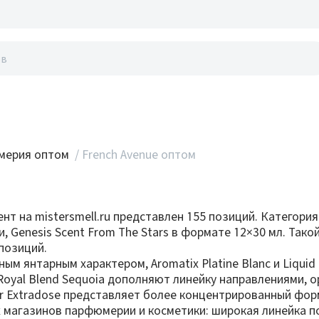
акты
мерия оптом
/
French Avenue оптом
нт на mistersmell.ru представлен 155 позиций. Категор
и, Genesis Scent From The Stars в формате 12×30 мл. Так
позиций.
м янтарным характером, Aromatix Platine Blanc и Liquid 
um и Royal Blend Sequoia дополняют линейку направлениям
r Extradose представляет более концентрированный фор
х магазинов парфюмерии и косметики: широкая линейка 