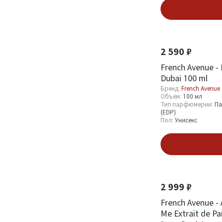
В кор
French Avenue
155
Новинка
2 590 ₽
По мотивам бренда
French Avenue - 
Dubai 100 ml
Amouage
2
Бренд:
French Avenue
BDK Parfums
1
Объём:
100 мл
Тип парфюмерии:
Па
Bond No.9
2
(EDP)
Пол:
Унисекс
Bvlgari
1
В кор
Смотреть все
Новинка
Объём
2 999 ₽
100 мл
120
French Avenue -
150 мл
1
Me Extrait de P