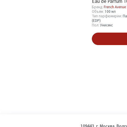
Eau de Parfum 1
Бренд:
French Avenue
Объём:
100 мл
Тип парфюмерии:
Па
(EDP)
Пол:
Унисекс
В кор
109443, г. Москва, Вол