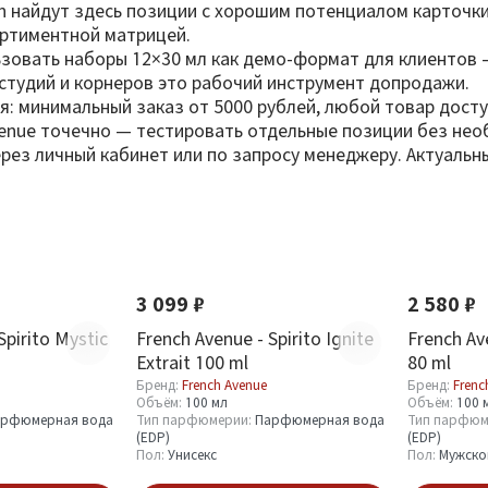
on найдут здесь позиции с хорошим потенциалом карточк
ортиментной матрицей.
зовать наборы 12×30 мл как демо-формат для клиентов 
студий и корнеров это рабочий инструмент допродажи.
я: минимальный заказ от 5000 рублей, любой товар доступ
venue точечно — тестировать отдельные позиции без нео
ерез личный кабинет или по запросу менеджеру. Актуаль
Новинка
Хит
Новинка
3 099 ₽
2 580 ₽
Spirito Mystic
French Avenue - Spirito Ignite
French Av
Extrait 100 ml
80 ml
Бренд:
French Avenue
Бренд:
Frenc
Объём:
100 мл
Объём:
100 
рфюмерная вода
Тип парфюмерии:
Парфюмерная вода
Тип парфюм
(EDP)
(EDP)
Пол:
Унисекс
Пол:
Мужско