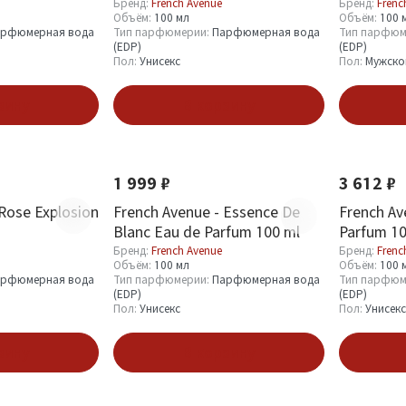
Parfum 100 ml
Бренд:
French Avenue
Бренд:
Frenc
Объём:
100 мл
Объём:
100 
рфюмерная вода
Тип парфюмерии:
Парфюмерная вода
Тип парфюм
(EDP)
(EDP)
Пол:
Унисекс
Пол:
Мужско
зину
В корзину
Новинка
Хит
Новинка
1 999 ₽
3 612 ₽
 Rose Explosion
French Avenue - Essence De
French Av
Blanc Eau de Parfum 100 ml
Parfum 10
Бренд:
French Avenue
Бренд:
Frenc
Объём:
100 мл
Объём:
100 
рфюмерная вода
Тип парфюмерии:
Парфюмерная вода
Тип парфюм
(EDP)
(EDP)
Пол:
Унисекс
Пол:
Унисекс
зину
В корзину
Новинка
Новинка