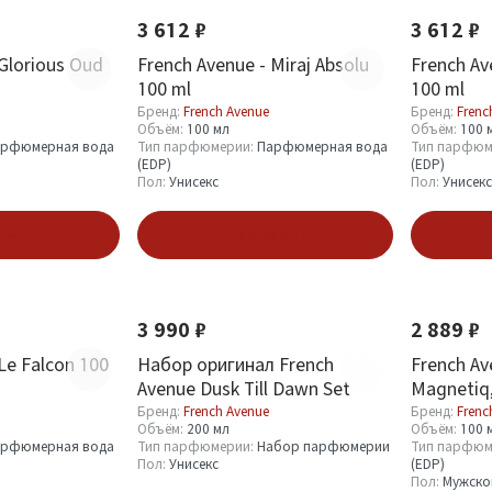
3 612 ₽
3 612 ₽
 Glorious Oud
French Avenue - Miraj Absolu
French Ave
100 ml
100 ml
Бренд:
French Avenue
Бренд:
Frenc
Объём:
100 мл
Объём:
100 
рфюмерная вода
Тип парфюмерии:
Парфюмерная вода
Тип парфюм
(EDP)
(EDP)
Пол:
Унисекс
Пол:
Унисекс
зину
В корзину
Новинка
Хит
Новинка
3 990 ₽
2 889 ₽
Le Falcon 100
Набор оригинал French
French Av
Avenue Dusk Till Dawn Set
Magnetiq,
Бренд:
French Avenue
Бренд:
Frenc
Объём:
200 мл
Объём:
100 
рфюмерная вода
Тип парфюмерии:
Набор парфюмерии
Тип парфюм
Пол:
Унисекс
(EDP)
Пол:
Мужско