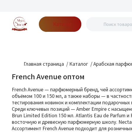
Каталог
Бренды
Акции
Блог
О нас
Доставка
Оплата
Конт
Главная страница
/
Каталог
/
Арабская парфю
French Avenue оптом
French Avenue — парфюмерный бренд, чей ассортиме
объёмом 100 и 150 мл, а также наборы — в частност
тестирования новинок и комплектации подарочных 
Среди ключевых позиций — Amber Empire с насыщенны
Brun Limited Edition 150 мл. Atlantis Eau de Parf
восточную и древесную парфюмерную школу. Necta
Ассортимент French Avenue подходит для розничны