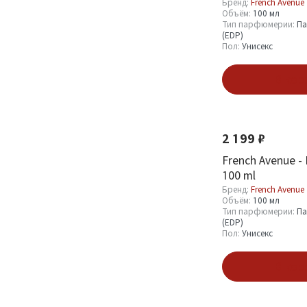
Бренд:
French Avenue
200 мл
1
Объём:
100 мл
Тип парфюмерии:
Па
360 мл
1
(EDP)
Пол:
Унисекс
Смотреть все
В кор
Тип парфюмерии
Новинка
Парфюмерная вода
15
2 199 ₽
(EDP)
3
French Avenue -
Набор парфюмерии
2
100 ml
Бренд:
French Avenue
Объём:
100 мл
Тип парфюмерии:
Па
Пол
(EDP)
Пол:
Унисекс
Мужской
23
Женский
В кор
14
Унисекс
118
Новинка