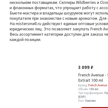
нескольким поставщикам. Селлеры Wildberries и Oz
и флаконных форматах, что упрощает работу с асс
Бьюти-мастера и владельцы шоурумов могут исполь
покупателя при знакомстве с новым ароматом. Для 
На mistersmell.ru действуют единые оптовые услови
юридических лиц. Это позволяет закупать French A
Весь ассортимент категории доступен для заказа ч
каждой позиции.
Фильтр
По новизне
Новинка
Хит
Оптовая стоимость
3 099 ₽
От
До
French Avenue - 
Extrait 100 ml
Бренд:
French Avenue
Объём:
100 мл
Тип парфюмерии:
Па
(EDP)
Пол:
Унисекс
Бренд