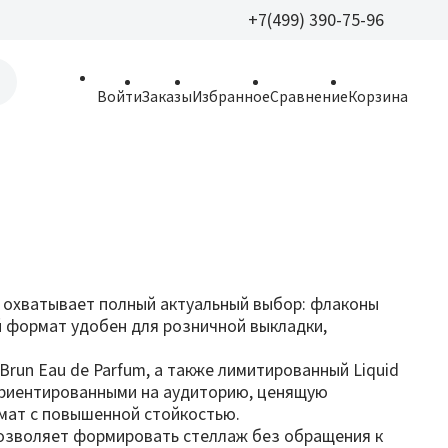
+7(499) 390-75-96
+7(499) 390-
Войти
Заказы
Избранное
Сравнение
Корзина
allparfume@mail.r
Пн - Вс: 9:30 - 21:3
109443, г. Москва,
Волгоградский пр.,
ия охватывает полный актуальный выбор: флаконы
ой формат удобен для розничной выкладки,
Brun Eau de Parfum, а также лимитированный Liquid
и, ориентированными на аудиторию, ценящую
мат с повышенной стойкостью.
позволяет формировать стеллаж без обращения к