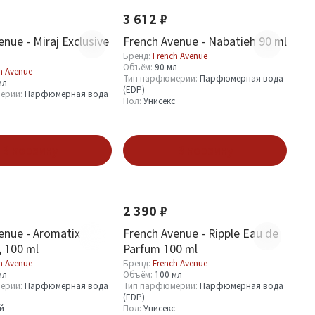
3 612 ₽
nue - Miraj Exclusive
French Avenue - Nabatieh 90 ml
Бренд:
French Avenue
Объём:
90 мл
h Avenue
Тип парфюмерии:
Парфюмерная вода
мл
(EDP)
ерии:
Парфюмерная вода
Пол:
Унисекс
В корзину
В корзину
Новинка
2 390 ₽
enue - Aromatix
French Avenue - Ripple Eau de
 100 ml
Parfum 100 ml
h Avenue
Бренд:
French Avenue
мл
Объём:
100 мл
ерии:
Парфюмерная вода
Тип парфюмерии:
Парфюмерная вода
(EDP)
й
Пол:
Унисекс