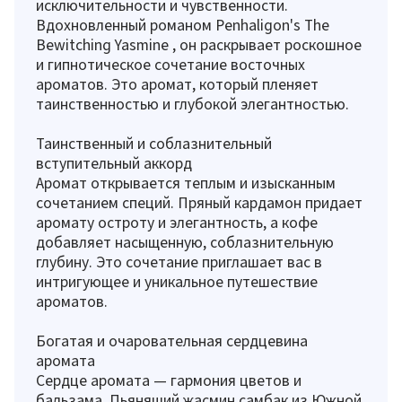
исключительности и чувственности.
Вдохновленный романом Penhaligon's The
Bewitching Yasmine , он раскрывает роскошное
и гипнотическое сочетание восточных
ароматов. Это аромат, который пленяет
таинственностью и глубокой элегантностью.
Таинственный и соблазнительный
вступительный аккорд
Аромат открывается теплым и изысканным
сочетанием специй. Пряный кардамон придает
аромату остроту и элегантность, а кофе
добавляет насыщенную, соблазнительную
глубину. Это сочетание приглашает вас в
интригующее и уникальное путешествие
ароматов.
Богатая и очаровательная сердцевина
аромата
Сердце аромата — гармония цветов и
бальзама. Пьянящий жасмин самбак из Южной