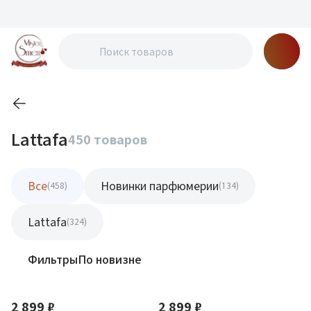
Lattafa
450 товаров
Все
Новинки парфюмерии
(458)
(134)
Lattafa
(324)
Фильтры
По новизне
2 899 ₽
2 899 ₽