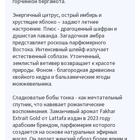
горчинкой бергамота.
Энергичный цитрус, острый имбирь и
хрустящее яблоко – задают летнее
настроение. Плюс - драгоценный шафран и
душистая лаванда. Загадочная амбра
представляет роскошь парфюмерного
Востока. Интенсивный шлейф излучает
естественный соблазн. Утонченный,
землистый ветивер возвращает к красоте
природы. Фоном - благородная древесина
хвойного кедра и бальзамические ягоды
можжевельника.
Сладковатые бобы тонка - как мечтательный
спутник, что навевает романтические
воспоминания. Заманчивый аромат Fakhar
Extrait Gold от Lattafa издан в 2023 году
арабским брендом, парфюмерия которого
создается на основе натуральных эфирных
масел. Он делает женский образ более ярким и