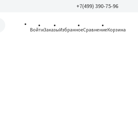
+7(499) 390-75-96
+7(499) 390-
Войти
Заказы
Избранное
Сравнение
Корзина
allparfume@mail.r
Пн - Вс: 9:30 - 21:3
109443, г. Москва,
Волгоградский пр.,
Хит
Новинка
Хит