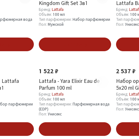
Kingdom Gift Set 3в1
Lattafa B
Gift Set 3
Бренд:
Lattafa
Бренд:
Latta
Объём:
100 мл
Объём:
100 
рфюмерная вода
Тип парфюмерии:
Набор парфюмерии
Тип парфюм
Пол:
Мужской
Пол:
Унисекс
зину
В корзину
Новинка
Хит
Новинка
1 522 ₽
2 537 ₽
 Lattafa
Lattafa - Yara Elixir Eau de
Набор ори
в1
Parfum 100 ml
5х20 ml G
Бренд:
Lattafa
Бренд:
Latta
Объём:
100 мл
Объём:
100 
абор парфюмерии
Тип парфюмерии:
Парфюмерная вода
Тип парфюм
(EDP)
Пол:
Унисекс
Пол:
Унисекс
зину
В корзину