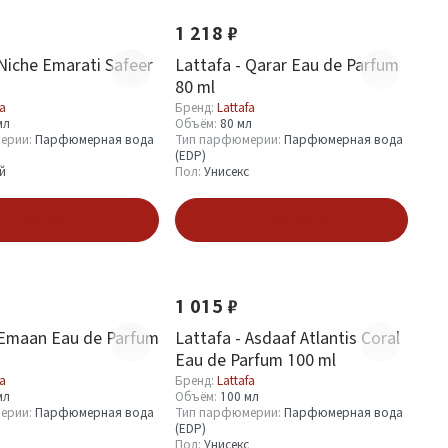
1 218 ₽
 Niche Emarati Safeer
Lattafa - Qarar Eau de Parfum
80 ml
fa
Бренд:
Lattafa
мл
Объём:
80 мл
ерии:
Парфюмерная вода
Тип парфюмерии:
Парфюмерная вода
(EDP)
й
Пол:
Унисекс
В корзину
В корзину
Новинка
1 015 ₽
 Emaan Eau de Parfum
Lattafa - Asdaaf Atlantis Coral
Eau de Parfum 100 ml
fa
Бренд:
Lattafa
мл
Объём:
100 мл
ерии:
Парфюмерная вода
Тип парфюмерии:
Парфюмерная вода
(EDP)
Пол:
Унисекс