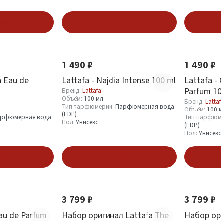
зину
В корзину
Новинка
Новинка
1 490 ₽
1 490 ₽
h Eau de
Lattafa - Najdia Intense 100 ml
Lattafa -
Parfum 10
Бренд:
Lattafa
Объём:
100 мл
Бренд:
Latta
Тип парфюмерии:
Парфюмерная вода
Объём:
100 
(EDP)
рфюмерная вода
Тип парфюм
Пол:
Унисекс
(EDP)
Пол:
Унисекс
зину
В корзину
Новинка
Новинка
3 799 ₽
3 799 ₽
Eau de Parfum
Набор оригинал Lattafa The
Набор ор