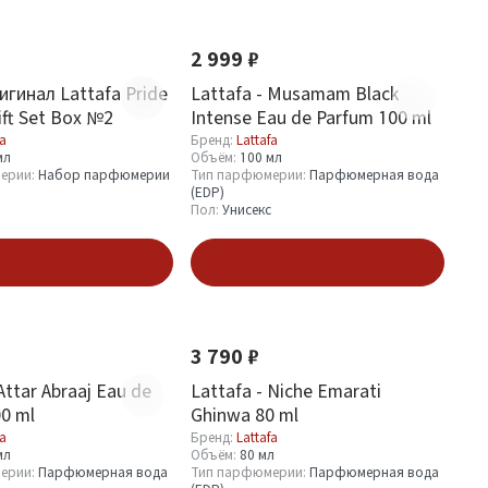
Новинка
Хит
2 999 ₽
гинал Lattafa Pride
Lattafa - Musamam Black
ift Set Box №2
Intense Eau de Parfum 100 ml
fa
Бренд:
Lattafa
мл
Объём:
100 мл
ерии:
Набор парфюмерии
Тип парфюмерии:
Парфюмерная вода
(EDP)
Пол:
Унисекс
В корзину
В корзину
Новинка
3 790 ₽
Attar Abraaj Eau de
Lattafa - Niche Emarati
0 ml
Ghinwa 80 ml
fa
Бренд:
Lattafa
мл
Объём:
80 мл
ерии:
Парфюмерная вода
Тип парфюмерии:
Парфюмерная вода