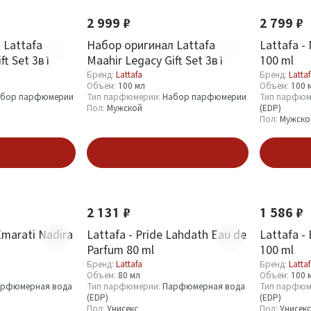
2 999 ₽
2 799 ₽
 Lattafa
Набор оригинал Lattafa
Lattafa -
ift Set 3в1
Maahir Legacy Gift Set 3в1
100 ml
Бренд:
Lattafa
Бренд:
Latta
Объём:
100 мл
Объём:
100 
абор парфюмерии
Тип парфюмерии:
Набор парфюмерии
Тип парфюм
Пол:
Мужской
(EDP)
Пол:
Мужско
зину
В корзину
Новинка
Новинка
2 131 ₽
1 586 ₽
Emarati Nadira
Lattafa - Pride Lahdath Eau de
Lattafa -
Parfum 80 ml
100 ml
Бренд:
Lattafa
Бренд:
Latta
Объём:
80 мл
Объём:
100 
рфюмерная вода
Тип парфюмерии:
Парфюмерная вода
Тип парфюм
(EDP)
(EDP)
Пол:
Унисекс
Пол:
Унисекс