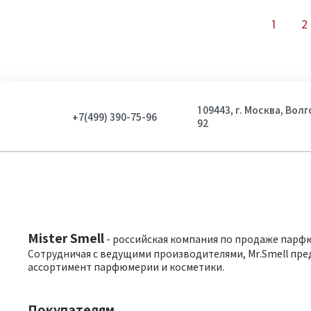
1
2
109443, г. Москва, Вол
+7(499) 390-75-96
92
Mister Smell
- российская компания по продаже парф
Сотрудничая с ведущими производителями, Mr.Smell пре
ассортимент парфюмерии и косметики.
Покупателям