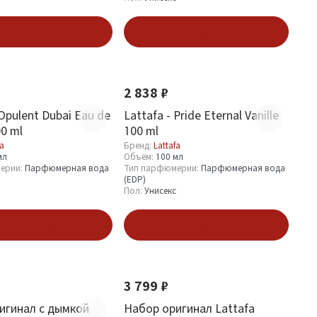
В корзину
В корзину
Новинка
2 838 ₽
 Opulent Dubai Eau de
Lattafa - Pride Eternal Vanille
0 ml
100 ml
fa
Бренд:
Lattafa
мл
Объём:
100 мл
ерии:
Парфюмерная вода
Тип парфюмерии:
Парфюмерная вода
(EDP)
Пол:
Унисекс
В корзину
В корзину
Новинка
3 799 ₽
игинал с дымкой
Набор оригинал Lattafa