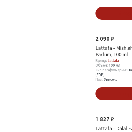
20 мл
11
В кор
Смотреть все
Новинка
Тип парфюмерии
2 090 ₽
Парфюмерная вода
33
Lattafa - Mishla
(EDP)
0
Parfum, 100 ml
Дезодорант (Deo)
81
Бренд:
Lattafa
Объём:
100 мл
Набор парфюмерии
37
Тип парфюмерии:
Па
(EDP)
Парфюмированное
Пол:
Унисекс
2
масло (Oil)
В кор
Хит
Пол
1 827 ₽
Мужской
50
Женский
Lattafa - Dalal 
68