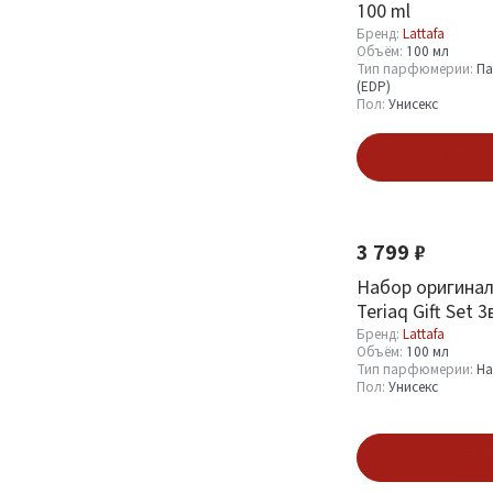
100 ml
Унисекс
332
Бренд:
Lattafa
Объём:
100 мл
Тип парфюмерии:
Па
(EDP)
Показать
Пол:
Унисекс
В кор
Новинка
3 799 ₽
Набор оригинал
Teriaq Gift Set 3
Бренд:
Lattafa
Объём:
100 мл
Тип парфюмерии:
Н
Пол:
Унисекс
В кор