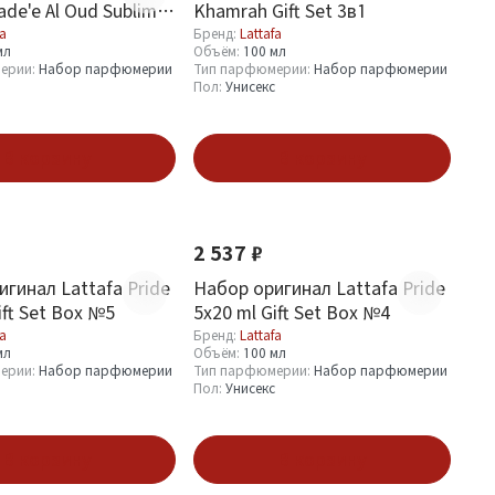
ade'e Al Oud Sublime
Khamrah Gift Set 3в1
в1
fa
Бренд:
Lattafa
мл
Объём:
100 мл
ерии:
Набор парфюмерии
Тип парфюмерии:
Набор парфюмерии
Пол:
Унисекс
В корзину
В корзину
Новинка
2 537 ₽
гинал Lattafa Pride
Набор оригинал Lattafa Pride
ift Set Box №5
5х20 ml Gift Set Box №4
fa
Бренд:
Lattafa
мл
Объём:
100 мл
ерии:
Набор парфюмерии
Тип парфюмерии:
Набор парфюмерии
Пол:
Унисекс
В корзину
В корзину