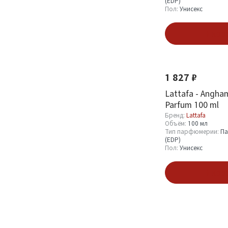
(EDP)
Пол:
Унисекс
В кор
Новинка
1 827 ₽
Lattafa - Angha
Parfum 100 ml
Бренд:
Lattafa
Объём:
100 мл
Тип парфюмерии:
Па
(EDP)
Пол:
Унисекс
В кор