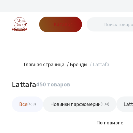
Каталог
Бренды
Акции
Блог
О нас
Доставка
Оплата
Конт
Главная страница
/
Бренды
/
Lattafa
Lattafa
450 товаров
Все
Новинки парфюмерии
Latt
(458)
(134)
Фильтр
По новизне
Новинка