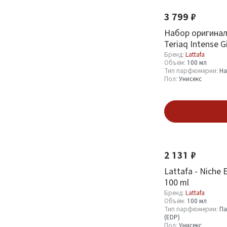
Оптовая стоимость
3 799 ₽
От
До
Набор оригинал
Teriaq Intense G
Бренд:
Lattafa
Объём:
100 мл
Тип парфюмерии:
Н
Пол:
Унисекс
Бренд
В кор
Lattafa
450
Новинка
Хит
2 131 ₽
Объём
Lattafa - Niche 
100 ml
100 мл
321
Бренд:
Lattafa
110 мл
1
Объём:
100 мл
Тип парфюмерии:
Па
150 мл
2
(EDP)
Пол:
Унисекс