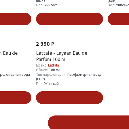
(EDP)
(EDP)
Пол:
Унисекс
Пол:
Унисекс
зину
В корзину
Новинка
Хит
2 990 ₽
m Eau de
Lattafa - Layaan Eau de
Parfum 100 ml
Бренд:
Lattafa
Объём:
100 мл
рфюмерная вода
Тип парфюмерии:
Парфюмерная вода
(EDP)
Пол:
Женский
зину
В корзину
Показать ещё