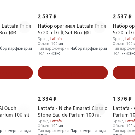
Новинка
Новинка
2 537 ₽
2 537 ₽
Lattafa Pride
Набор оригинал Lattafa Pride
Набор ори
 Box №3
5х20 ml Gift Set Box №1
5х20 ml G
Бренд:
Lattafa
Бренд:
Latta
Объём:
100 мл
Объём:
100 
абор парфюмерии
Тип парфюмерии:
Набор парфюмерии
Тип парфюм
Пол:
Унисекс
Пол:
Унисекс
зину
В корзину
Новинка
Новинка
2 334 ₽
1 376 ₽
Al Oudh
Lattafa - Niche Emarati Classic
Lattafa - 
Parfum 100 ml
Stone Eau de Parfum 100 ml
Parfum 10
Бренд:
Lattafa
Бренд:
Latta
Объём:
100 мл
Объём:
100 
рфюмерная вода
Тип парфюмерии:
Парфюмерная вода
Тип парфюм