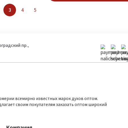
3
4
5
гоградский пр.,
юмерии всемирно известных марок духов оптом.
длагает своим покупателям заказать оптом широкий
Компания