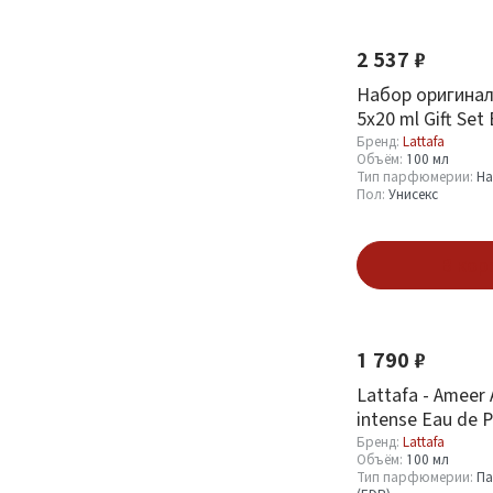
Новинка
2 537 ₽
Набор оригинал 
5х20 ml Gift Set
Бренд:
Lattafa
Объём:
100 мл
Тип парфюмерии:
Н
Пол:
Унисекс
В кор
Новинка
1 790 ₽
Lattafa - Ameer 
intense Eau de 
Бренд:
Lattafa
Объём:
100 мл
Тип парфюмерии:
Па