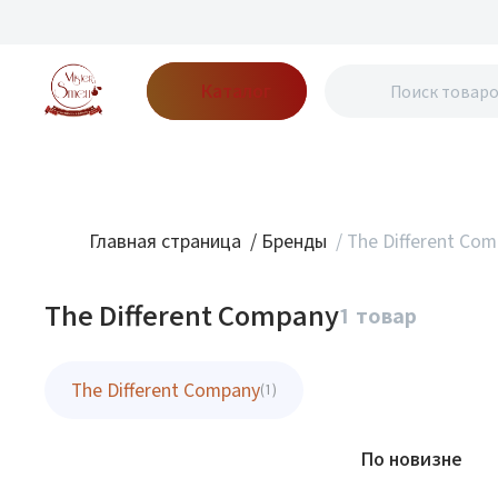
Каталог
Бренды
Акции
Блог
О нас
Доставка
Оплата
Конт
Главная страница
/
Бренды
/
The Different Co
The Different Company
1 товар
The Different Company
(1)
Фильтр
По новизне