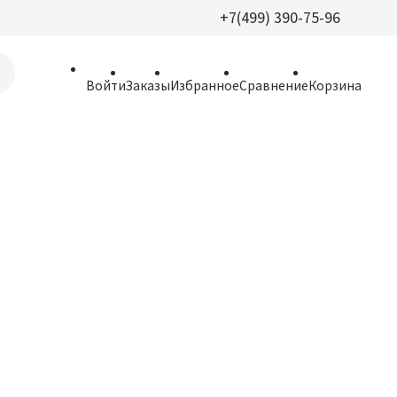
+7(499) 390-75-96
+7(499) 390-
Войти
Заказы
Избранное
Сравнение
Корзина
allparfume@mail.r
Пн - Вс: 9:30 - 21:3
109443, г. Москва,
Волгоградский пр.,