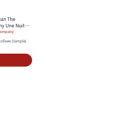
ал The
ny Une Nuit
Night Long 1.5
 Company
обник (Sample)
аться