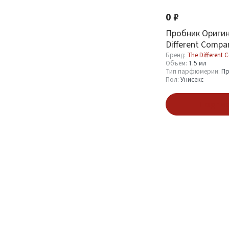
Бренд
0 ₽
The Different Company
1
Пробник Оригин
Different Compa
Magnetique All 
Бренд:
The Different
Объём:
1.5 мл
ml
Объём
Тип парфюмерии:
Пр
Пол:
Унисекс
1.5 мл
1
Подпис
Тип парфюмерии
Пробник (Sample)
1
Пол
Унисекс
1