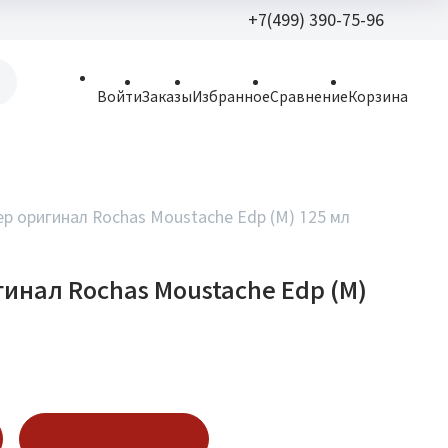
+7(499) 390-75-96
+7(499) 390-
Войти
Заказы
Избранное
Сравнение
Корзина
allparfume@mail.r
Пн - Вс: 9:30 - 21:3
109443, г. Москва,
ер оригинал Rochas Moustache Edp (M) 125 мл
Волгоградский пр.,
гинал Rochas Moustache Edp (M)
Купить в 1 клик