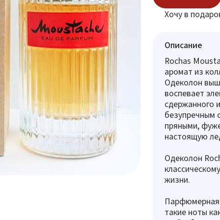
Хочу в подаро
Описание
Rochas Mousta
аромат из кол
Одеколон вышел
воспевает эле
сдержанного и
безупречным с
пряными, фуже
настоящую ле
Одеколон Roch
классическому
жизни.
Парфюмерная 
такие ноты ка