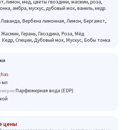
т, лимон, мед, цветы гвоздики, жасмин, роза,
онка, амбра, мускус, дубовый мох, ваниль, кедр.
 Лаванда, Вербена лимонная, Лимон, Бергамот,
 Жасмин, Герань, Гвоздика, Роза, Мёд
 Кедр, Специи, Дубовый мох, Мускус, Бобы тонка
ки
chas
5 мл
Парфюмерная вода (EDP)
юмерии:
кой
е цены