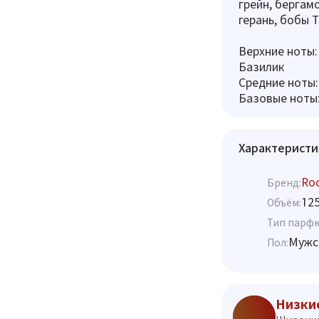
грейн, бергамо
герань, бобы Т
Верхние ноты:
Базилик
Средние ноты:
Базовые ноты:
Характеристи
Ro
Бренд:
12
Объём:
Тип парф
Мужс
Пол:
Низки