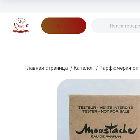
Каталог
Бренды
Акции
Блог
О нас
Доставка
Оплата
Конт
Главная страница
/
Каталог
/
Парфюмерия опт