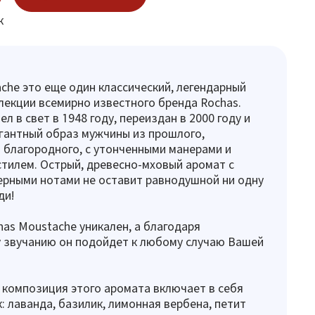
к
che это еще один классический, легендарный
лекции всемирно известного бренда Rochas.
 в свет в 1948 году, переиздан в 2000 году и
гантный образ мужчины из прошлого,
 благородного, с утонченными манерами и
тилем. Острый, древесно-мховый аромат с
рными нотами не оставит равнодушной ни одну
ди!
as Moustache уникален, а благодаря
 звучанию он подойдет к любому случаю Вашей
композиция этого аромата включает в себя
к: лаванда, базилик, лимонная вербена, петит