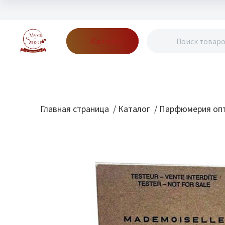
Каталог
Бренды
Акции
Блог
О нас
Доставка
Оплата
Конт
Главная страница
/
Каталог
/
Парфюмерия опт