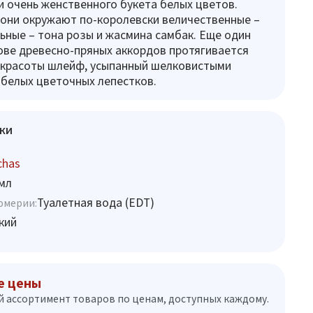
и очень женственного букета белых цветов.
 они окружают по-королевски величественные –
ьные – тона розы и жасмина самбак. Еще один
нове древесно-пряных аккордов протягивается
 красоты шлейф, усыпанный шелковистыми
белых цветочных лепестков.
ки
chas
мл
Туалетная вода (EDT)
юмерии:
кий
е цены
 ассортимент товаров по ценам, доступных каждому.