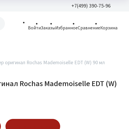
+7(499) 390-75-96
+7(499) 390-
Войти
Заказы
Избранное
Сравнение
Корзина
allparfume@mail.r
Пн - Вс: 9:30 - 21:3
109443, г. Москва,
ер оригинал Rochas Mademoiselle EDT (W) 90 мл
Волгоградский пр.,
гинал Rochas Mademoiselle EDT (W)
Купить в 1 клик