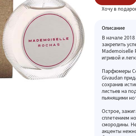
Хочу в подаро
Описание
В начале 2018
закрепить усп
Mademoiselle 
игривой и лег
Парфюмеры Со
Givaudan прид
сохранив исти
листьев на по
пьянящими но
Острое, зажи
сплетением но
смородины. Не
акценты нежн