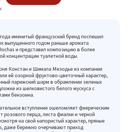
к
 года именитый французский бренд поспешил
ех выпущенного годом раньше аромата
Rochas и представил композицию в более
кой концентрации туалетной воды.
ня Констан и Шимала Мезодье из компании
али ей озорной фруктово-цветочный характер,
нный парижский шарм в обрамлении зеленых
дложке из шелковистого белого мускуса с
тами бензоина.
гательное вступление ошеломляет феерическим
т розового перца, листа фиалки и черной
смотря на свой напористый характер, пряные
о, даже бережно очерчивают приход