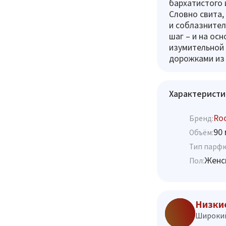
бархатистого 
Словно свита,
и соблазнител
шаг – и на ос
изумительной
дорожками из 
Характеристи
Ro
Бренд:
90 
Объём:
Тип парф
Женс
Пол:
Низки
Широкий