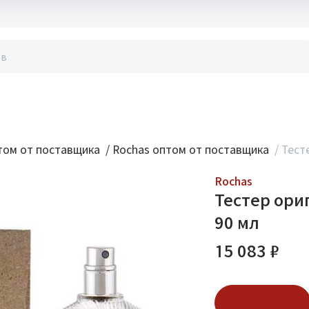
акты
ом от поставщика
/
Rochas оптом от поставщика
/
Тест
Rochas
Тестер ори
90 мл
15 083 ₽
В корзину