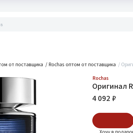
акты
ом от поставщика
/
Rochas оптом от поставщика
/
Ориг
Rochas
Оригинал R
4 092 ₽
В корзину
Хочу в подаро