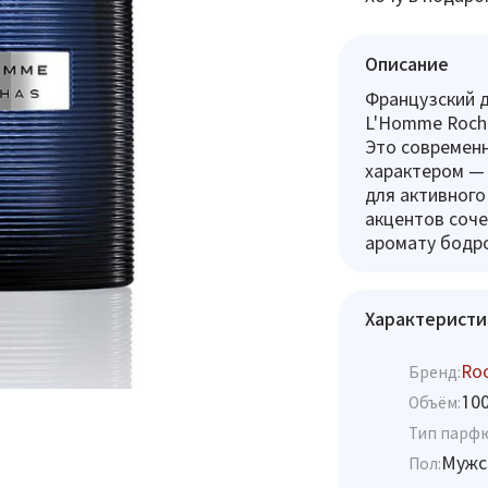
Описание
Французский д
L'Homme Rocha
Это современ
характером — 
для активного
акцентов соче
аромату бодро
Характеристи
Ro
Бренд:
10
Объём:
Тип парф
Мужс
Пол: