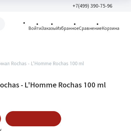
+7(499) 390-75-96
+7(499) 390-
Войти
Заказы
Избранное
Сравнение
Корзина
allparfume@mail.r
Пн - Вс: 9:30 - 21:3
109443, г. Москва,
инал Rochas - L'Homme Rochas 100 ml
Волгоградский пр.,
ochas - L'Homme Rochas 100 ml
Купить в 1 клик
к