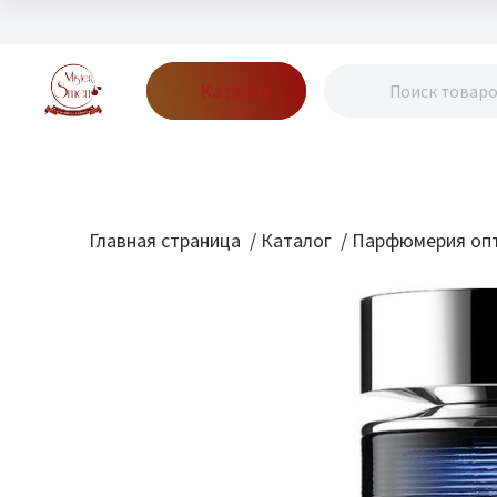
Каталог
Бренды
Акции
Блог
О нас
Доставка
Оплата
Конт
Главная страница
/
Каталог
/
Парфюмерия опт