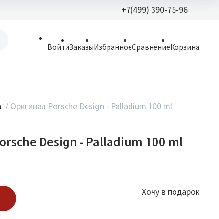
+7(499) 390-75-96
+7(499) 390-
Войти
Заказы
Избранное
Сравнение
Корзина
allparfume@mail.r
Пн - Вс: 9:30 - 21:3
109443, г. Москва,
а
/
Оригинал Porsche Design - Palladium 100 ml
Волгоградский пр.,
rsche Design - Palladium 100 ml
Хочу в подарок