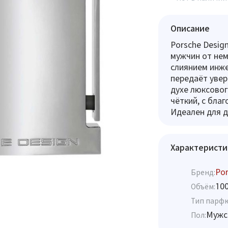
Описание
Porsche Desig
мужчин от нем
слиянием инже
передаёт увер
духе люксово
чёткий, с бла
Идеален для д
Характеристи
Por
Бренд:
10
Объём:
Тип парф
Мужс
Пол: