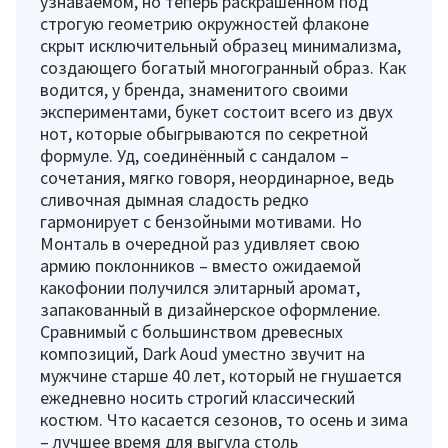
узнаваемом, но теперь раскрашенном под
строгую геометрию окружностей флаконе
скрыт исключительный образец минимализма,
создающего богатый многогранный образ. Как
водится, у бренда, знаменитого своими
экспериментами, букет состоит всего из двух
нот, которые обыгрываются по секретной
формуле. Уд, соединённый с сандалом –
сочетания, мягко говоря, неординарное, ведь
сливочная дымная сладость редко
гармонирует с бензойными мотивами. Но
Монталь в очередной раз удивляет свою
армию поклонников – вместо ожидаемой
какофонии получился элитарный аромат,
запакованный в дизайнерское оформление.
Сравнимый с большинством древесных
композиций, Dark Aoud уместно звучит на
мужчине старше 40 лет, который не гнушается
ежедневно носить строгий классический
костюм. Что касается сезонов, то осень и зима
– лучшее время для выгула столь