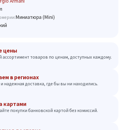
rgio Armani
л
Миниатюра (Mini)
юмерии:
кий
е цены
 ассортимент товаров по ценам, доступных каждому.
аем в регионах
и надежная доставка, где бы вы ни находились.
а картами
айте покупки банковской картой без комиссий.