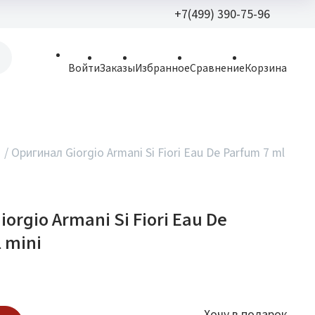
+7(499) 390-75-96
+7(499) 390-
Войти
Заказы
Избранное
Сравнение
Корзина
allparfume@mail.r
Пн - Вс: 9:30 - 21:3
109443, г. Москва,
/
Оригинал Giorgio Armani Si Fiori Eau De Parfum 7 ml
Волгоградский пр.,
orgio Armani Si Fiori Eau De
 mini
Хочу в подарок