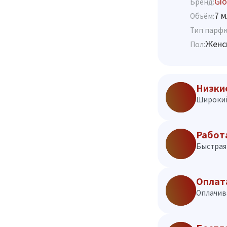
Gio
Бренд:
7 м
Объём:
Тип парф
Женс
Пол:
Низки
Широкий
Работ
Быстрая 
Оплат
Оплачив