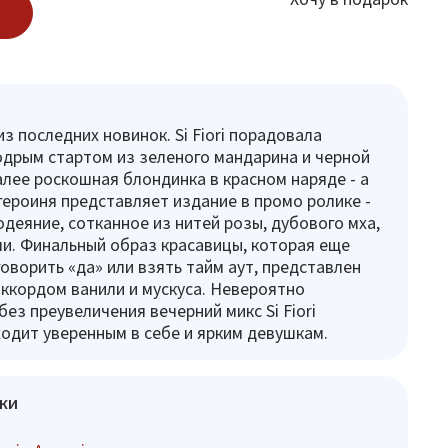
а из последних новинок. Si Fiori порадовала
дрым стартом из зеленого мандарина и черной
лее роскошная блондинка в красном наряде - а
героиня представляет издание в промо ролике -
одеяние, сотканное из нитей розы, дубового мха,
ли. Финальный образ красавицы, которая еще
оворить «да» или взять тайм аут, представлен
ккордом ванили и мускуса. Невероятно
ез преувеличения вечерний микс Si Fiori
одит уверенным в себе и ярким девушкам.
ки