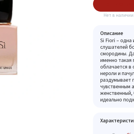
Подписаться
Нет в наличии
Описание
Si Fiori – одн
слушателей бо
смородины. Да
именно такая 
облачается в 
нероли и пачу
раздумывает г
чувственным а
женственный, б
идеально подх
Характеристи