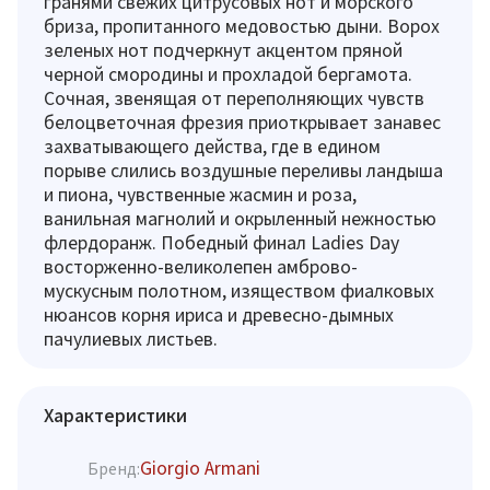
гранями свежих цитрусовых нот и морского
бриза, пропитанного медовостью дыни. Ворох
зеленых нот подчеркнут акцентом пряной
черной смородины и прохладой бергамота.
Сочная, звенящая от переполняющих чувств
белоцветочная фрезия приоткрывает занавес
захватывающего действа, где в едином
порыве слились воздушные переливы ландыша
и пиона, чувственные жасмин и роза,
ванильная магнолий и окрыленный нежностью
флердоранж. Победный финал Ladies Day
восторженно-великолепен амброво-
мускусным полотном, изяществом фиалковых
нюансов корня ириса и древесно-дымных
пачулиевых листьев.
Характеристики
Giorgio Armani
Бренд: