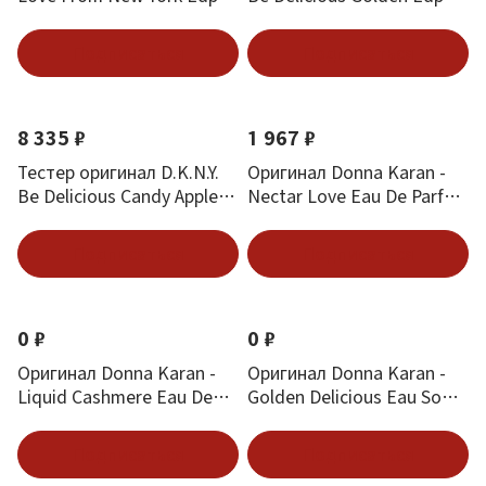
(W) 48 мл
(W) 30 мл
Подписаться
Подписаться
8 335 ₽
1 967 ₽
Тестер оригинал D.K.N.Y.
Оригинал Donna Karan -
Be Delicious Candy Apples
Nectar Love Eau De Parfum
Ripe Raspberry Edp (W) 50
30 ml
мл
Подписаться
Подписаться
0 ₽
0 ₽
Оригинал Donna Karan -
Оригинал Donna Karan -
Liquid Cashmere Eau De
Golden Delicious Eau So
Parfum 50 ml
intense 50 ml
Подписаться
Подписаться