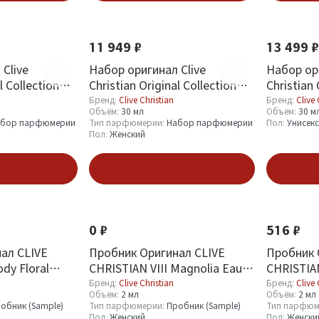
Новинка
11 949 ₽
13 499 ₽
Clive
Набор оригинал Clive
Набор ори
l Collection
Christian Original Collection
Christian
asculine 3*10
Travellers Set Feminine 3*10 ml
Travellers
Бренд:
Clive Christian
Бренд:
Clive 
Объём:
30 мл
Объём:
30 м
абор парфюмерии
Тип парфюмерии:
Набор парфюмерии
Пол:
Унисекс
Пол:
Женский
зину
В корзину
0 ₽
516 ₽
ал CLIVE
Пробник Оригинал CLIVE
Пробник 
dy Floral
CHRISTIAN VIII Magnolia Eau
CHRISTIA
De Parfum Цветок Магнолии 2
Flower К
Бренд:
Clive Christian
Бренд:
Clive 
Объём:
2 мл
Объём:
2 мл
ml
ml
обник (Sample)
Тип парфюмерии:
Пробник (Sample)
Тип парфюм
Пол:
Женский
Пол:
Женски