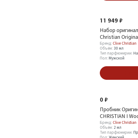
Clive Christian
42
11 949 ₽
Объём
Набор оригинал 
Christian Origina
1.5 мл
1
Travellers Set M
Бренд:
Clive Christian
Объём:
30 мл
ml
2 мл
17
Тип парфюмерии:
Н
Пол:
Мужской
30 мл
3
50 мл
21
В кор
Тип парфюмерии
0 ₽
Пробник (Sample)
18
Пробник Оригин
Духи (Parfum)
CHRISTIAN I Woo
21
Perfume 2 ml
Бренд:
Clive Christian
Набор парфюмерии
2
Объём:
2 мл
Тип парфюмерии:
Пр
Пол:
Женский