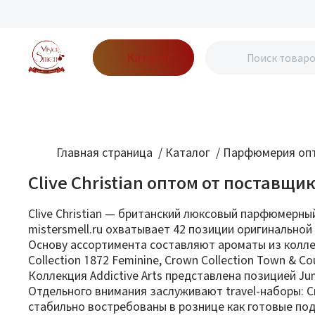
Каталог
Бренды
Акции
Блог
О нас
Доставка
Оплата
Конт
Главная страница
/
Каталог
/
Парфюмерия опт
Clive Christian оптом от поставщи
Clive Christian — британский люксовый парфюмерны
mistersmell.ru охватывает 42 позиции оригинально
Основу ассортимента составляют ароматы из коллекций 
Collection 1872 Feminine, Crown Collection Town & Co
Коллекция Addictive Arts представлена позицией Ju
Отдельного внимания заслуживают travel-наборы: Crown
стабильно востребованы в рознице как готовые по