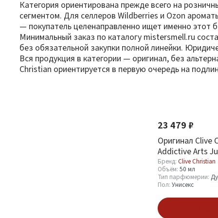
Категория ориентирована прежде всего на рознич
сегментом. Для селлеров Wildberries и Ozon аромат
— покупатель целенаправленно ищет именно этот б
Минимальный заказ по каталогу mistersmell.ru сос
без обязательной закупки полной линейки. Юридиче
Вся продукция в категории — оригинал, без альтерн
Christian ориентируется в первую очередь на подли
Фильтр
По новизне
Оптовая стоимость
23 479 ₽
От
До
Оригинал Clive C
Addictive Arts 
Kiss Me Hedonis
Бренд:
Clive Christian
Объём:
50 мл
Spray 50 ml
Тип парфюмерии:
Ду
Пол:
Унисекс
Бренд
В кор