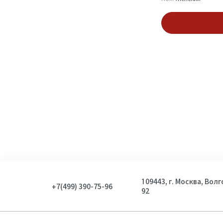
Пол
Подпис
Мужской
7
Женский
13
Унисекс
22
Показать
109443, г. Москва, Вол
+7(499) 390-75-96
92