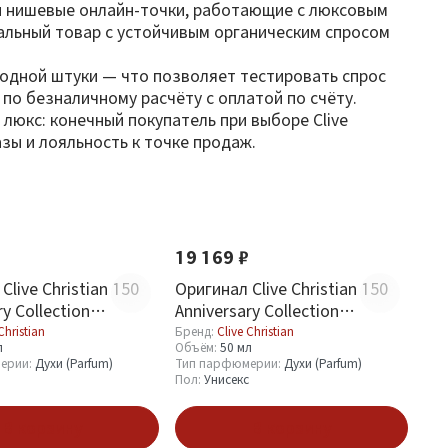
и нишевые онлайн-точки, работающие с люксовым
нальный товар с устойчивым органическим спросом
т одной штуки — что позволяет тестировать спрос
по безналичному расчёту с оплатой по счёту.
люкс: конечный покупатель при выборе Clive
зы и лояльность к точке продаж.
19 169 ₽
Clive Christian 150
Оригинал Clive Christian 150
ry Collection
Anniversary Collection
Perfume Spray 50 ml
Contemporary Perfume Spray
Christian
Бренд:
Clive Christian
л
Объём:
50 мл
50 ml
ерии:
Духи (Parfum)
Тип парфюмерии:
Духи (Parfum)
Пол:
Унисекс
В корзину
В корзину