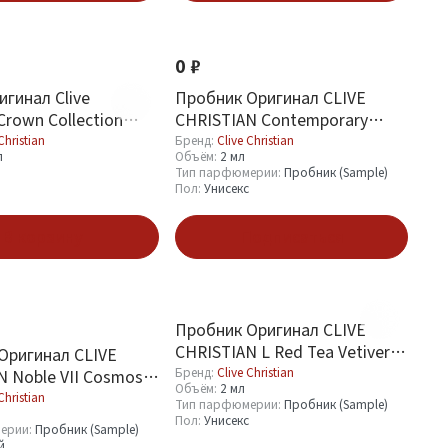
0 ₽
гинал Clive
Пробник Оригинал CLIVE
 Crown Collection
CHRISTIAN Contemporary
 Set
Современный Парфюм 2 ml
Christian
Бренд:
Clive Christian
л
Объём:
2 мл
Тип парфюмерии:
Пробник (Sample)
Пол:
Унисекс
В корзину
Подписаться
Пробник Оригинал CLIVE
CHRISTIAN L Red Tea Vetiver 2
Оригинал CLIVE
ml
Бренд:
Clive Christian
N Noble VII Cosmos
Объём:
2 мл
осмические Цветы 2
Christian
Тип парфюмерии:
Пробник (Sample)
Пол:
Унисекс
ерии:
Пробник (Sample)
й