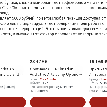
ные бутики, специализированные парфюмерные магазины 
ы Clive Christian представляют интерес как высокомаржи
ренд.
тавляет 5000 рублей, при этом любая позиция доступна о
ские лица и индивидуальные предприниматели работают 
ативных интерпретаций. Это принципиально для сегмента 
нность, и именно этот фактор определяет повторные зака
23 479 ₽
19 169 ₽
hristian
Оригинал Clive Christian
Оригинал 
Jump Up and
Addictive Arts Jump Up and
Anniversa
tic Perfume
Kiss Me Ecstatic Perfume
Timeless 
Бренд:
Clive Christian
Бренд:
Clive 
Объём:
50 мл
Объём:
50 м
Spray 50 ml
хи (Parfum)
Тип парфюмерии:
Духи (Parfum)
Тип парфюм
Пол:
Унисекс
Пол:
Унисекс
зину
В корзину