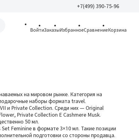
+7(499) 390-75-96
+7(499) 390-
Войти
Заказы
Избранное
Сравнение
Корзина
allparfume@mail.r
Пн - Вс: 9:30 - 21:3
109443, г. Москва,
Волгоградский пр.,
знаваемых на мировом рынке. Категория на
 подарочные наборы формата travel.
I и Private Collection. Среди них — Original
Flower, Private Collection E Cashmere Musk.
щественно 50 мл.
rs Set Feminine в формате 3×10 мл. Такие позиции
полнительной подготовки со стороны продавца.