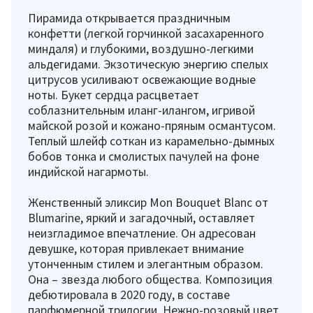
Пирамида открывается праздничным
конфетти (легкой горчинкой засахаренного
миндаля) и глубокими, воздушно-легкими
альдегидами. Экзотическую энергию спелых
цитрусов усиливают освежающие водные
ноты. Букет сердца расцветает
соблазнительным иланг-илангом, игривой
майской розой и кожано-пряным османтусом.
Теплый шлейф соткан из карамельно-дымных
бобов тонка и смолистых пачулей на фоне
индийской нагармоты.
Женственный эликсир Mon Bouquet Blanc от
Blumarine, яркий и загадочный, оставляет
неизгладимое впечатление. Он адресован
девушке, которая привлекает внимание
утонченным стилем и элегантным образом.
Она – звезда любого общества. Композиция
дебютировала в 2020 году, в составе
парфюмерной трилогии. Нежно-розовый цвет