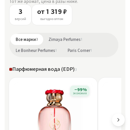
Тот же аромат, цена в разы ниже.
3
от 1 319 ₽
версий
выгодно оптом
Все марки
3
Zimaya Perfumes
1
Le Bonheur Perfumes
1
Paris Corner
1
Парфюмерная вода (EDP)
3
−99%
экономия