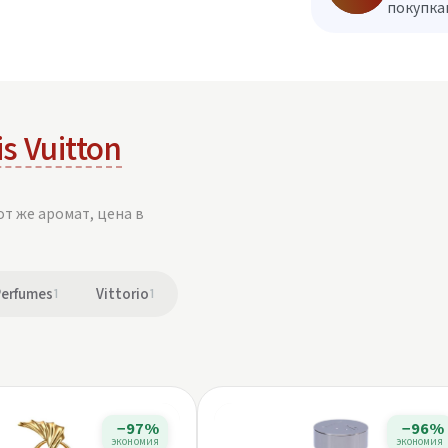
покупкам
s Vuitton
от же аромат, цена в
Perfumes
1
Vittorio
1
−97%
−96%
экономия
экономия