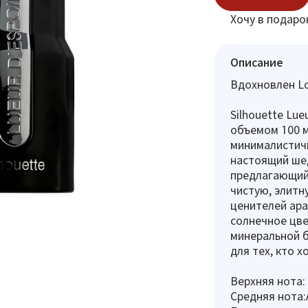
Хочу в подаро
Описание
Вдохновлен Lou
Silhouette Lu
объемом 100 м
минималистичн
настоящий ше
предлагающий
чистую, элитн
ценителей ара
солнечное цве
минеральной б
для тех, кто 
Верхняя нота:
Средняя нота