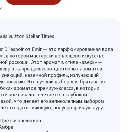
к
is Vuitton Stellar Times
eur D´espoir от Emir — это парфюмированная вода
л, в которой мастерски воплощено искусство
ой роскоши. Этот аромат в стиле «зверь» —
девр в жанре древесно-цветочных ароматов,
 сияющий, неземной профиль, излучающий
ую энергию. Это лучший выбор для британских
бских ароматов премиум-класса, в которых
точное начало сочетается с глубокой
азой, что делает его великолепным выбором
хочет создать сияющую, полупрозрачную ауру.
 Цветки апельсина
:Амбра