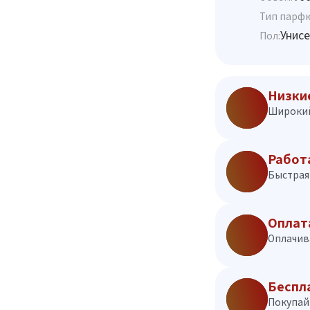
Тип парф
Унисе
Пол:
Низки
Широкий
Работ
Быстрая 
Оплат
Оплачив
Беспл
Покупай