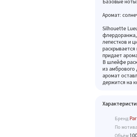
Базовые ноты:
Аромат: солне
Silhouette Lu
флердоранжа,
лепестков и ц
раскрывается 
придает арома
В шлейфе рас
из амбрового 
аромат оставл
держится на к
Характеристи
Par
Бренд:
По мотива
10
Объём: