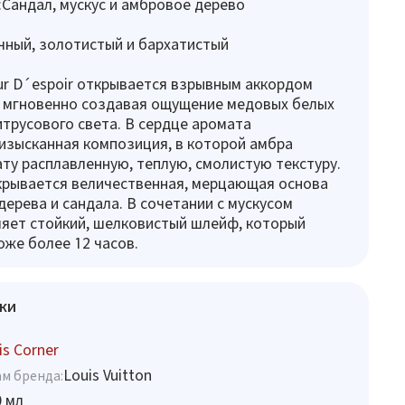
Сандал, мускус и амбровое дерево
чный, золотистый и бархатистый
eur D´espoir открывается взрывным аккордом
 мгновенно создавая ощущение медовых белых
итрусового света. В сердце аромата
изысканная композиция, в которой амбра
ту расплавленную, теплую, смолистую текстуру.
крывается величественная, мерцающая основа
дерева и сандала. В сочетании с мускусом
яет стойкий, шелковистый шлейф, который
оже более 12 часов.
ки
is Corner
Louis Vuitton
м бренда:
0 мл