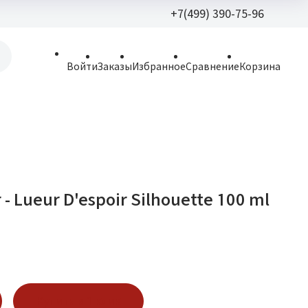
+7(499) 390-75-96
+7(499) 390-
Войти
Заказы
Избранное
Сравнение
Корзина
allparfume@mail.r
Пн - Вс: 9:30 - 21:3
109443, г. Москва,
Волгоградский пр.,
 - Lueur D'espoir Silhouette 100 ml
Купить в 1 клик