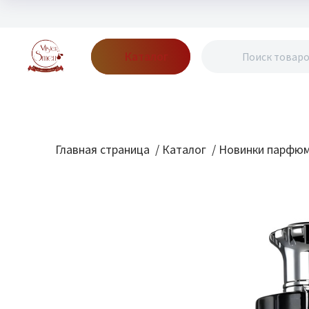
Каталог
Бренды
Акции
Блог
О нас
Доставка
Оплата
Конт
Главная страница
/
Каталог
/
Новинки парфю