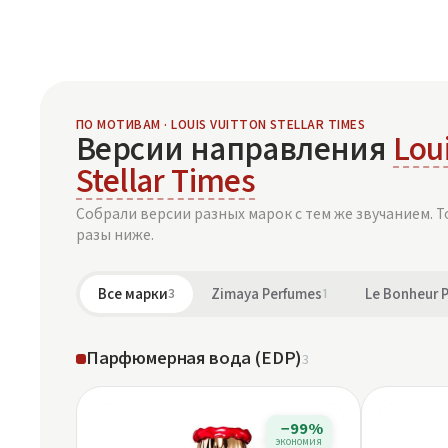
ПО МОТИВАМ · LOUIS VUITTON STELLAR TIMES
Версии направления
Loui
Stellar Times
Собрали версии разных марок с тем же звучанием. Т
разы ниже.
Все марки
3
Zimaya Perfumes
1
Le Bonheur 
Парфюмерная вода (EDP)
3
−99%
экономия