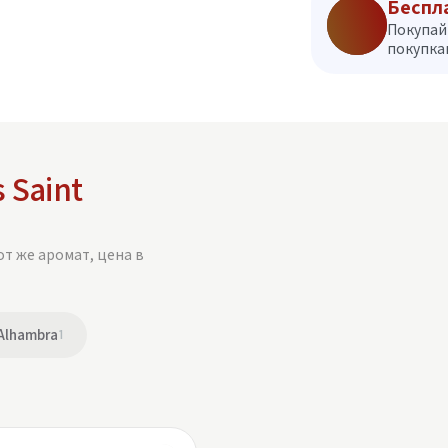
Беспл
Покупай
покупкам
 Saint
от же аромат, цена в
Alhambra
1