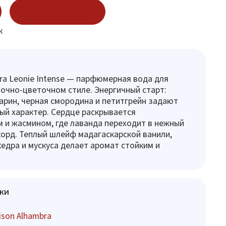
Купить в 1 клик
к
ra Leonie Intense — парфюмерная вода для
очно-цветочном стиле. Энергичный старт:
арин, черная смородина и петитгрейн задают
тый характер. Сердце раскрывается
и жасмином, где лаванда переходит в нежный
орд. Теплый шлейф мадагаскарской ванили,
кедра и мускуса делает аромат стойким и
ки
son Alhambra