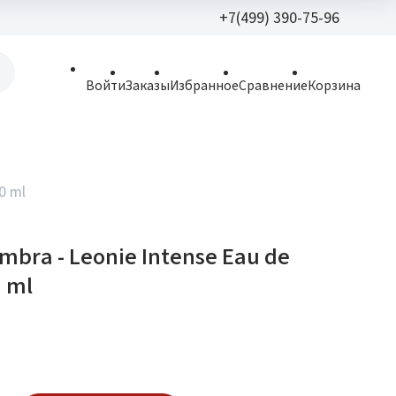
+7(499) 390-75-96
+7(499) 390-
Войти
Заказы
Избранное
Сравнение
Корзина
allparfume@mail.r
Пн - Вс: 9:30 - 21:3
109443, г. Москва,
0 ml
Волгоградский пр.,
mbra - Leonie Intense Eau de
 ml