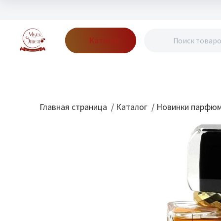
Каталог
Бренды
Акции
Блог
О нас
Доставка
Оплата
Конт
Главная страница
/
Каталог
/
Новинки парфю