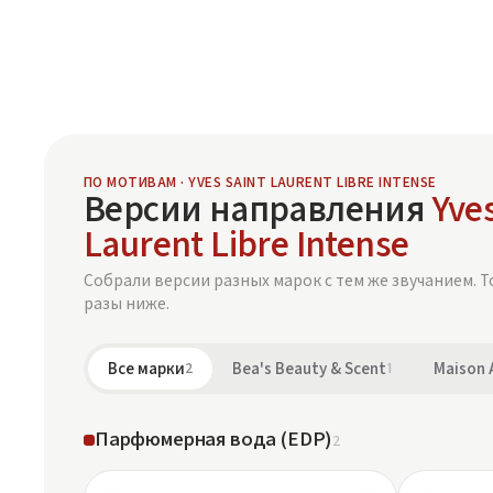
ПО МОТИВАМ · YVES SAINT LAURENT LIBRE INTENSE
Версии направления
Yves
Laurent Libre Intense
Собрали версии разных марок с тем же звучанием. Т
разы ниже.
Все марки
2
Bea's Beauty & Scent
1
Maison 
Парфюмерная вода (EDP)
2