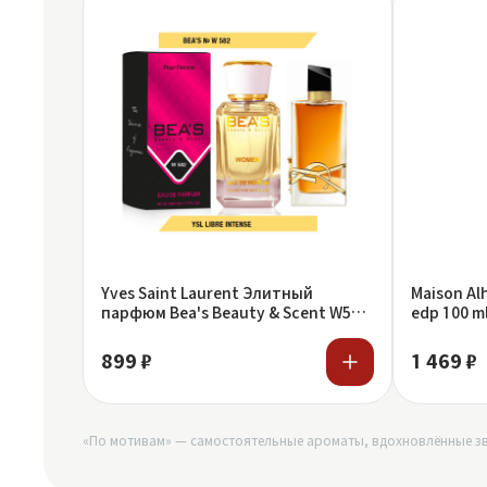
Yves Saint Laurent Элитный
Maison Al
парфюм Bea's Beauty & Scent W582
edp 100 m
Yves Saint Laurent Libre intense
899 ₽
1 469 ₽
«По мотивам» — самостоятельные ароматы, вдохновлённые зв