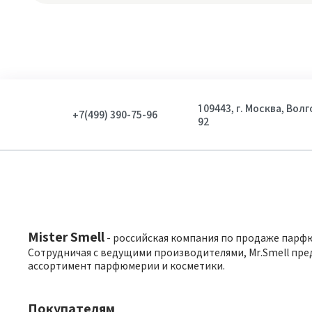
109443, г. Москва, Вол
+7(499) 390-75-96
92
Mister Smell
- российская компания по продаже парф
Сотрудничая с ведущими производителями, Mr.Smell пре
ассортимент парфюмерии и косметики.
Покупателям