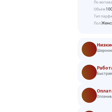
По мотива
10
Объём:
Тип парф
Женс
Пол:
Низки
Широкий
Работ
Быстрая 
Оплат
Оплачив