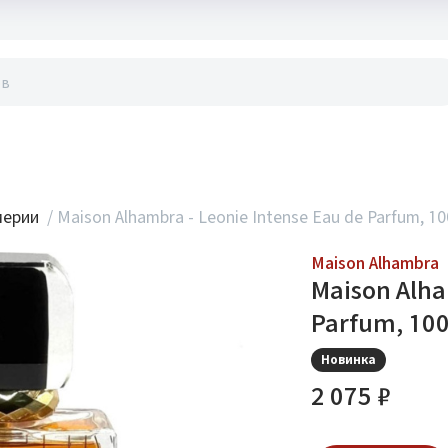
акты
мерии
/
Maison Alhambra - Leonie Intense Eau de Parfum, 10
Maison Alhambra
Maison Alha
Parfum, 100
Новинка
2 075 ₽