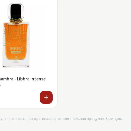
hambra - Libbra Intense
l
учанием известных оригиналов; не оригинальная продукция брендов.