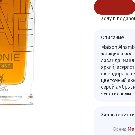
В корзину
Хочу в подаро
Описание
Maison Alhamb
женщин в вост
лаванда, манд
яркий, искрис
флердоранжем 
цветочный акк
серой амбры, 
чувственным.
Характеристи
Mai
Бренд: