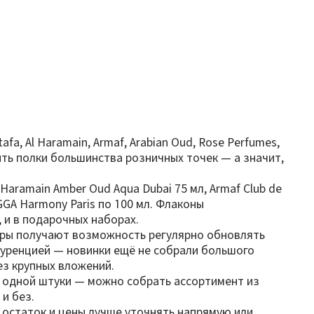
, Al Haramain, Armaf, Arabian Oud, Rose Perfumes,
тить полки большинства розничных точек — а значит,
 Haramain Amber Oud Aqua Dubai 75 мл, Armaf Club de
GAGGA Harmony Paris по 100 мл. Флаконы
 и в подарочных наборах.
еры получают возможность регулярно обновлять
нкуренцией — новинки ещё не собрали большого
ез крупных вложений.
от одной штуки — можно собрать ассортимент из
и без.
 остаток и цены лучше уточнять напрямую или