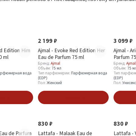
Новинка
Новинка
2 199 ₽
3 099 ₽
d Edition Him
Ajmal - Evoke Red Edition Her
Ajmal - Ar
0 ml
Eau de Parfum 75 ml
Parfum 75
Бренд:
Ajmal
Бренд:
Ajmal
Объём:
75 мл
Объём:
75 м
рфюмерная вода
Тип парфюмерии:
Парфюмерная вода
Тип парфюм
(EDP)
(EDP)
Пол:
Женский
Пол:
Унисекс
зину
В корзину
Новинка
Новинка
830 ₽
830 ₽
 Eau de Parfum
Lattafa - Malaak Eau de
Lattafa -