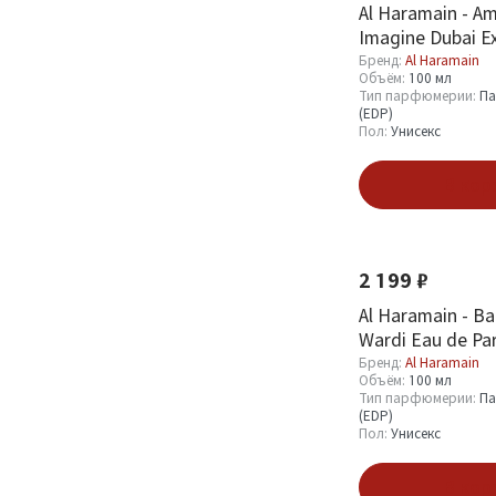
Al Haramain - A
Imagine Dubai Ex
Parfum 100 ml
Бренд:
Al Haramain
Объём:
100 мл
Тип парфюмерии:
Па
(EDP)
Пол:
Унисекс
В кор
Новинка
2 199 ₽
Al Haramain - B
Wardi Eau de Pa
Бренд:
Al Haramain
Объём:
100 мл
Тип парфюмерии:
Па
(EDP)
Пол:
Унисекс
В кор