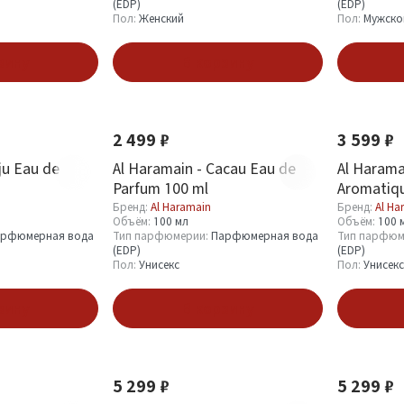
(EDP)
(EDP)
Пол:
Женский
Пол:
Мужско
зину
В корзину
Новинка
Новинка
2 499 ₽
3 599 ₽
ju Eau de
Al Haramain - Cacau Eau de
Al Harama
Parfum 100 ml
Aromatiqu
Parfum 10
Бренд:
Al Haramain
Бренд:
Al Ha
Объём:
100 мл
Объём:
100 
рфюмерная вода
Тип парфюмерии:
Парфюмерная вода
Тип парфюм
(EDP)
(EDP)
Пол:
Унисекс
Пол:
Унисекс
зину
В корзину
Новинка
Новинка
5 299 ₽
5 299 ₽