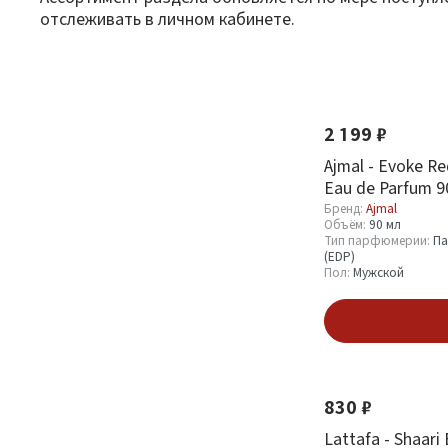
отслеживать в личном кабинете.
Фильтр
По новизне
Новинка
Оптовая стоимость
2 199 ₽
От
До
Ajmal - Evoke Re
Eau de Parfum 9
Бренд:
Ajmal
Объём:
90 мл
Тип парфюмерии:
Па
(EDP)
Пол:
Мужской
Бренд
В кор
Carolina Herrera
8
Новинка
27/87 Perfumes
3
Adisha
830 ₽
10
Adyan
6
Lattafa - Shaari