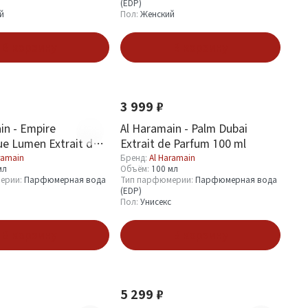
(EDP)
й
Пол:
Женский
В корзину
В корзину
Новинка
3 999 ₽
in - Empire
Al Haramain - Palm Dubai
e Lumen Extrait de
Extrait de Parfum 100 ml
0 ml
ramain
Бренд:
Al Haramain
мл
Объём:
100 мл
ерии:
Парфюмерная вода
Тип парфюмерии:
Парфюмерная вода
(EDP)
Пол:
Унисекс
В корзину
В корзину
Новинка
5 299 ₽