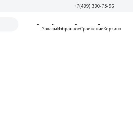
+7(499) 390-75-96
+7(499) 390-
Заказы
Избранное
Сравнение
Корзина
allparfume@mail.r
Пн - Вс: 9:30 - 21:3
109443, г. Москва,
Волгоградский пр.,