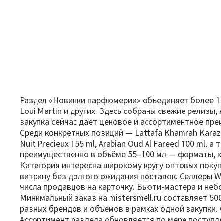
Раздел «Новинки парфюмерии» объединяет более 1500
Loui Martin и других. Здесь собраны свежие релизы
закупка сейчас даёт ценовое и ассортиментное пре
Среди конкретных позиций — Lattafa Khamrah Karaz E
Nuit Precieux I 55 ml, Arabian Oud Al Fareed 100 ml
преимущественно в объёме 55–100 мл — форматы, к
Категория интересна широкому кругу оптовых пок
витрину без долгого ожидания поставок. Селлеры W
числа продавцов на карточку. Бьюти-мастера и не
Минимальный заказ на mistersmell.ru составляет 5
разных брендов и объёмов в рамках одной закупки. 
Ассортимент раздела обновляется по мере поступл