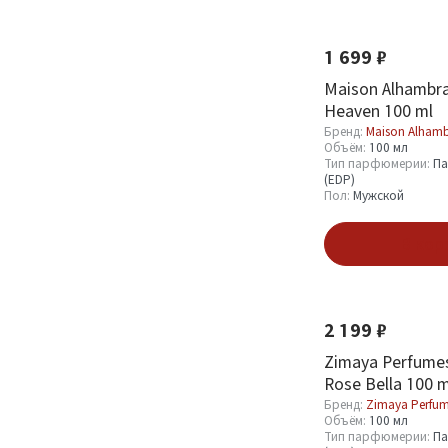
Новинка
Хит
Пробник (Sample)
118
1 699 ₽
Миниатюра (Mini)
45
Maison Alhambra 
Смотреть все
Heaven 100 ml
Бренд:
Maison Alham
Объём:
100 мл
Пол
Тип парфюмерии:
Па
(EDP)
Пол:
Мужской
Мужской
419
Женский
589
В кор
Унисекс
1044
Новинка
Хит
2 199 ₽
Показать
Zimaya Perfumes
Rose Bella 100 m
Бренд:
Zimaya Perfu
Объём:
100 мл
Тип парфюмерии:
Па