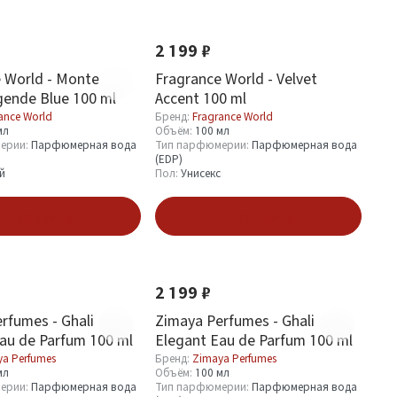
Хит
Новинка
Хит
2 199 ₽
 World - Monte
Fragrance World - Velvet
ende Blue 100 ml
Accent 100 ml
ance World
Бренд:
Fragrance World
мл
Объём:
100 мл
ерии:
Парфюмерная вода
Тип парфюмерии:
Парфюмерная вода
(EDP)
й
Пол:
Унисекс
В корзину
В корзину
Хит
Новинка
Хит
2 199 ₽
rfumes - Ghali
Zimaya Perfumes - Ghali
Eau de Parfum 100 ml
Elegant Eau de Parfum 100 ml
a Perfumes
Бренд:
Zimaya Perfumes
мл
Объём:
100 мл
ерии:
Парфюмерная вода
Тип парфюмерии:
Парфюмерная вода