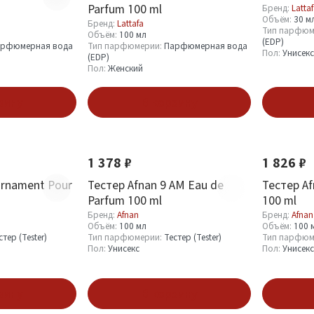
Parfum 100 ml
Бренд:
Latta
Объём:
30 м
Бренд:
Lattafa
Тип парфюм
Объём:
100 мл
(EDP)
рфюмерная вода
Тип парфюмерии:
Парфюмерная вода
Пол:
Унисекс
(EDP)
Пол:
Женский
зину
В корзину
Новинка
Новинка
1 378 ₽
1 826 ₽
Ornament Pour
Тестер Afnan 9 AM Eau de
Тестер Af
Parfum 100 ml
100 ml
Бренд:
Afnan
Бренд:
Afnan
Объём:
100 мл
Объём:
100 
стер (Tester)
Тип парфюмерии:
Тестер (Tester)
Тип парфюм
Пол:
Унисекс
Пол:
Унисекс
зину
В корзину