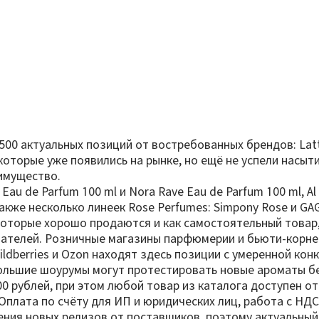
 актуальных позиций от востребованных брендов: Lattafa
, которые уже появились на рынке, но ещё не успели насы
имущество.
au de Parfum 100 ml и Nora Rave Eau de Parfum 100 ml, Al
, а также несколько линеек Rose Perfumes: Simpony Rose и 
оторые хорошо продаются и как самостоятельный товар,
упателей. Розничные магазины парфюмерии и бьюти-корн
ildberries и Ozon находят здесь позиции с умеренной ко
большие шоурумы могут протестировать новые ароматы б
000 рублей, при этом любой товар из каталога доступен 
Оплата по счёту для ИП и юридических лиц, работа с НДС 
ения новых релизов от поставщиков, поэтому актуальный