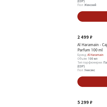
(EDP)
Пол:
Женский
В кор
Новинка
2 499 ₽
Al Haramain - Ca
Parfum 100 ml
Бренд:
Al Haramain
Объём:
100 мл
Тип парфюмерии:
Па
(EDP)
Пол:
Унисекс
В кор
Новинка
5 299 ₽