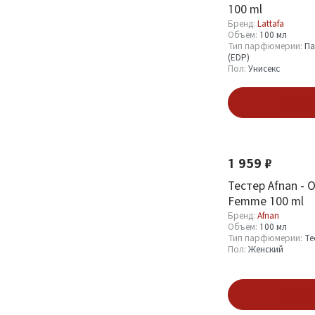
100 ml
Смотреть все
Бренд:
Lattafa
Объём:
100 мл
Тип парфюмерии:
Па
(EDP)
Объём
Пол:
Унисекс
0.6 мл
1
В кор
0.8 мл
3
Новинка
1 мл
7
1.2 мл
3
1 959 ₽
Тестер Afnan - 
Смотреть все
Femme 100 ml
Бренд:
Afnan
Объём:
100 мл
Тип парфюмерии
Тип парфюмерии:
Те
Пол:
Женский
Парфюмерная вода
145
(EDP)
1
В кор
Туалетная вода
4
(EDT)
4