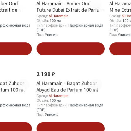
mber Oud
Al Haramain - Amber Oud
Al Harama
trait de
Future Dubai Extrait de Parfum
Mine Extr
100 ml
Бренд:
Al Haramain
Бренд:
Al Ha
Объём:
100 мл
Объём:
100 
рфюмерная вода
Тип парфюмерии:
Парфюмерная вода
Тип парфюм
(EDP)
(EDP)
Пол:
Унисекс
Пол:
Унисекс
зину
В корзину
Новинка
2 199 ₽
aqat Zuhoor
Al Haramain - Baqat Zuhoor
rfum 100 ml
Abyad Eau de Parfum 100 ml
Бренд:
Al Haramain
Объём:
100 мл
рфюмерная вода
Тип парфюмерии:
Парфюмерная вода
(EDP)
Пол:
Унисекс
зину
В корзину