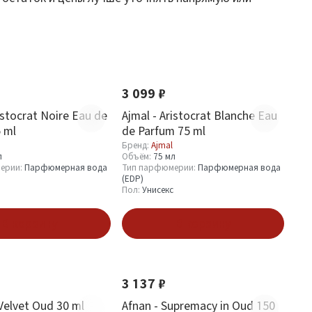
Новинка
3 099 ₽
istocrat Noire Eau de
Ajmal - Aristocrat Blanche Eau
 ml
de Parfum 75 ml
Бренд:
Ajmal
л
Объём:
75 мл
ерии:
Парфюмерная вода
Тип парфюмерии:
Парфюмерная вода
(EDP)
Пол:
Унисекс
В корзину
В корзину
Новинка
3 137 ₽
 Velvet Oud 30 ml
Afnan - Supremacy in Oud 150