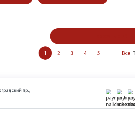
Показать ещё
1
2
3
4
5
Все
Т
гоградский пр.,