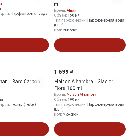
ml
fa
л
Бренд:
Afnan
ерии:
Парфюмерная вода
Объём:
150 мл
Тип парфюмерии:
Парфюмерная вода
(EDP)
Пол:
Унисекс
В корзину
В корзину
Новинка
Хит
1 699 ₽
nan - Rare Carbon
Maison Alhambra - Glacier
Flora 100 ml
Бренд:
Maison Alhambra
мл
Объём:
100 мл
ерии:
Тестер (Tester)
Тип парфюмерии:
Парфюмерная вода
(EDP)
Пол:
Мужской
В корзину
В корзину