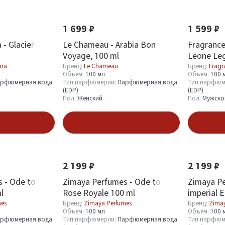
Новинка
Новинка
1 699 ₽
1 599 ₽
- Glacier
Le Chameau - Arabia Bon
Fragrance
Voyage, 100 ml
Leone Leg
bra
Бренд:
Le Chameau
Бренд:
Fragr
Объём:
100 мл
Объём:
100 
рфюмерная вода
Тип парфюмерии:
Парфюмерная вода
Тип парфюм
(EDP)
(EDP)
Пол:
Женский
Пол:
Мужско
зину
В корзину
Новинка
Хит
Новинка
2 199 ₽
2 199 ₽
 - Ode to
Zimaya Perfumes - Ode to
Zimaya Pe
l
Rose Royale 100 ml
imperial 
mes
Бренд:
Zimaya Perfumes
Бренд:
Zimay
Объём:
100 мл
Объём:
100 
рфюмерная вода
Тип парфюмерии:
Парфюмерная вода
Тип парфюм