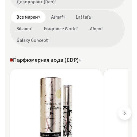
Дезодорант (Deo)
1
Все марки
9
Armaf
4
Lattafa
1
Silvana
1
Fragrance World
1
Afnan
1
Galaxy Concept
1
Парфюмерная вода (EDP)
8