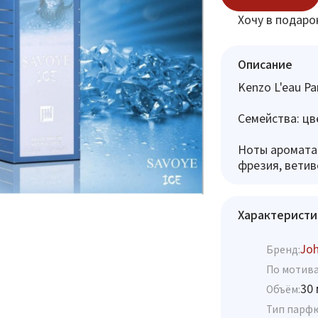
Хочу в подаро
Описание
Kenzo L'eau Pa
Семейства: цв
Ноты аромата:
фрезия, ветиве
Характеристи
Jo
Бренд:
По мотива
30 
Объём:
Тип парф