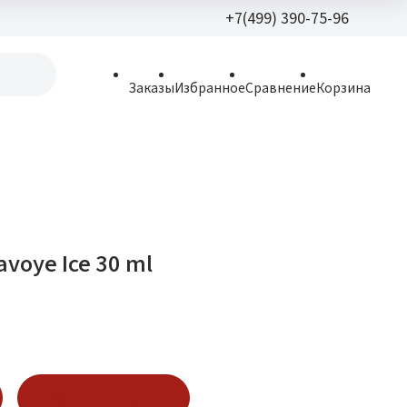
+7(499) 390-75-96
+7(499) 390-
Заказы
Избранное
Сравнение
Корзина
allparfume@mail.r
Пн - Вс: 9:30 - 21:3
109443, г. Москва,
Волгоградский пр.,
avoye Ice 30 ml
Купить в 1 клик