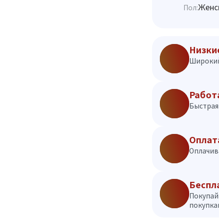
Женс
Пол:
Низки
Широкий
Работ
Быстрая 
Оплат
Оплачив
Беспл
Покупай
покупкам