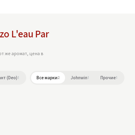
zo L'eau Par
от же аромат, цена в
нт (Deo)
1
Все марки
2
Johnwin
1
Прочие
1