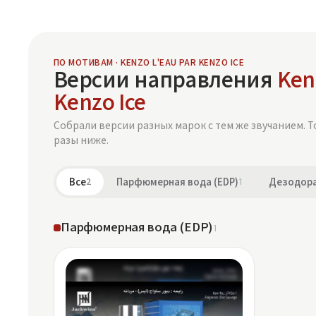
ПО МОТИВАМ · KENZO L'EAU PAR KENZO ICE
Версии направления
Ken
Kenzo Ice
Собрали версии разных марок с тем же звучанием. Т
разы ниже.
Все
2
Парфюмерная вода (EDP)
1
Дезодора
Парфюмерная вода (EDP)
1