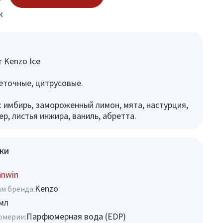
к
r Kenzo Ice
еточные, цитрусовые.
 имбирь, замороженный лимон, мята, настурция,
р, листья инжира, ваниль, абретта.
ки
hnwin
Kenzo
м бренда:
мл
Парфюмерная вода (EDP)
юмерии: