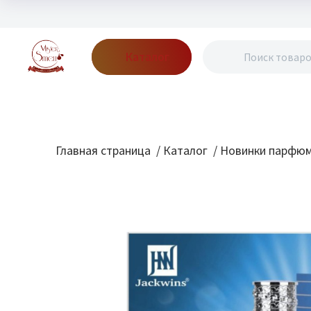
Каталог
Бренды
Акции
Блог
О нас
Доставка
Оплата
Конт
Главная страница
/
Каталог
/
Новинки парфю