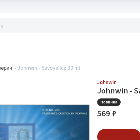
акты
мерии
/
Johnwin - Savoye Ice 30 ml
Johnwin
Johnwin - S
Новинка
569 ₽
В корзину