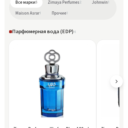
Все марки
5
Zimaya Perfumes
2
Johnwin
1
Maison Asrar
1
Прочие
1
Парфюмерная вода (EDP)
4