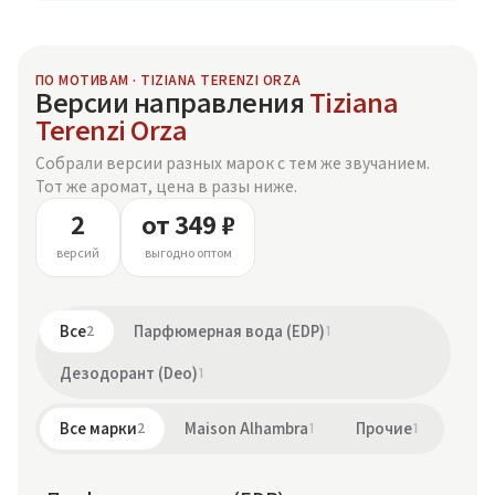
ПО МОТИВАМ · TIZIANA TERENZI ORZA
Версии направления
Tiziana
Terenzi Orza
Собрали версии разных марок с тем же звучанием.
Тот же аромат, цена в разы ниже.
2
от 349 ₽
версий
выгодно оптом
Все
2
Парфюмерная вода (EDP)
1
Дезодорант (Deo)
1
Все марки
2
Maison Alhambra
1
Прочие
1