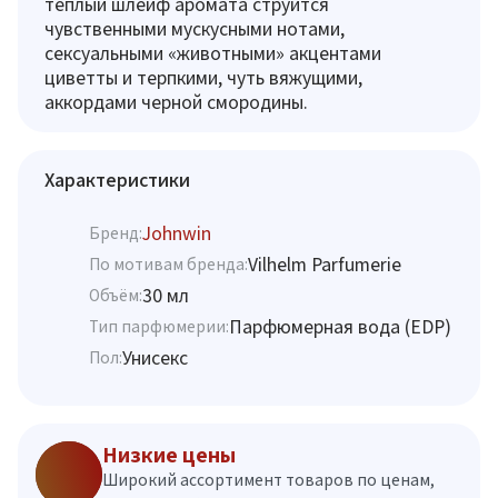
теплый шлейф аромата струится
чувственными мускусными нотами,
сексуальными «животными» акцентами
циветты и терпкими, чуть вяжущими,
аккордами черной смородины.
Характеристики
Johnwin
Бренд:
Vilhelm Parfumerie
По мотивам бренда:
30 мл
Объём:
Парфюмерная вода (EDP)
Тип парфюмерии:
Унисекс
Пол:
Низкие цены
Широкий ассортимент товаров по ценам,