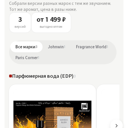
Собрали версии разных марок с тем же звучанием.
Тот же аромат, цена в разы ниже.
3
от 1 499 ₽
версий
выгодно оптом
Все марки
3
Johnwin
1
Fragrance World
1
Paris Corner
1
Парфюмерная вода (EDP)
3