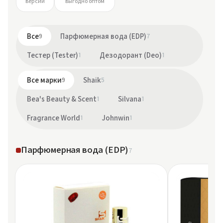
версий
выгодно оптом
Все
9
Парфюмерная вода (EDP)
7
Тестер (Tester)
1
Дезодорант (Deo)
1
Все марки
9
Shaik
5
Bea's Beauty & Scent
1
Silvana
1
Fragrance World
1
Johnwin
1
Парфюмерная вода (EDP)
7