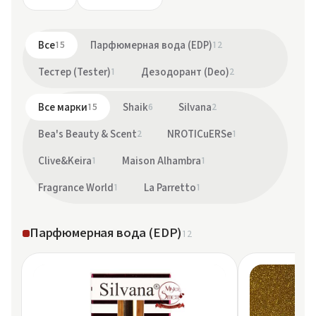
Все
15
Парфюмерная вода (EDP)
12
Тестер (Tester)
1
Дезодорант (Deo)
2
Все марки
15
Shaik
6
Silvana
2
Bea's Beauty & Scent
2
NROTICuERSe
1
Clive&Keira
1
Maison Alhambra
1
Fragrance World
1
La Parretto
1
Парфюмерная вода (EDP)
12