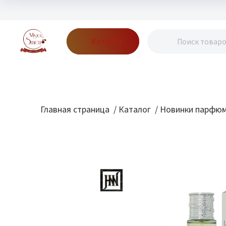
Каталог
Бренды
Акции
Блог
О нас
Доставка
Оплата
Конт
Главная страница
/
Каталог
/
Новинки парфю