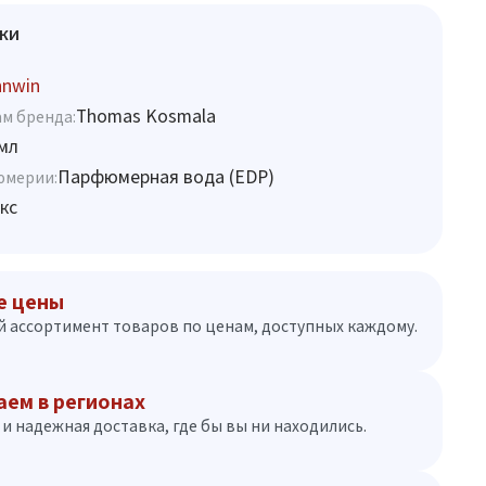
ки
hnwin
Thomas Kosmala
м бренда:
мл
Парфюмерная вода (EDP)
юмерии:
кс
е цены
 ассортимент товаров по ценам, доступных каждому.
аем в регионах
и надежная доставка, где бы вы ни находились.