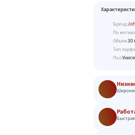
Характеристи
Jo
Бренд:
По мотива
30 
Объём:
Тип парф
Унисе
Пол:
Низки
Широкий
Работ
Быстрая 