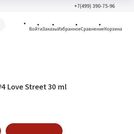
+7(499) 390-75-96
+7(499) 390-
Войти
Заказы
Избранное
Сравнение
Корзина
allparfume@mail.r
Пн - Вс: 9:30 - 21:3
109443, г. Москва,
Волгоградский пр.,
4 Love Street 30 ml
Купить в 1 клик