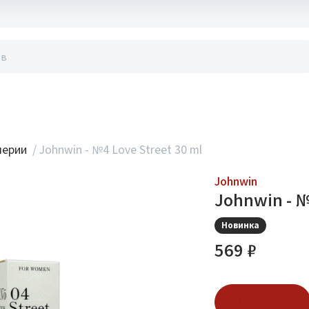
акты
мерии
/
Johnwin - №4 Love Street 30 ml
Johnwin
Johnwin - №
Новинка
569 ₽
В корзину