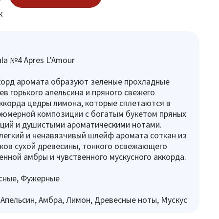
к
a №4 Apres L'Amour
корд аромата образуют зеленые прохладные
ев горького апельсина и пряного свежего
ккорда цедры лимона, которые сплетаются в
фюмерной композиции с богатым букетом пряных
ций и душистыми ароматическими нотами.
легкий и ненавязчивый шлейф аромата соткан из
ков сухой древесины, тонкого освежающего
енной амбры и чувственного мускусного аккорда.
сные, Фужерные
 Апельсин, Амбра, Лимон, Древесные ноты, Мускус