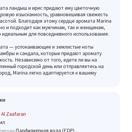
ата ландыш и ирис придают ему цветочную
дровую изысканность, уравновешивая свежесть
асотой. Благодаря этому сердце аромата Marina
но и подходит как мужчинам, так и женщинам,
о идеальным для повседневного использования.
мата — успокаивающие и землистые ноты
 амбры и сандала, которые придают аромату
кость. Независимо от того, едете ли вы на
ленный городской день или отправляетесь на
ород, Marina легко адаптируется к вашему
ки
 Al Zaafaran
мл
Парфюмерная вода (EDP)
юмерии: