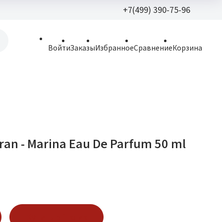
+7(499) 390-75-96
+7(499) 390-
Войти
Заказы
Избранное
Сравнение
Корзина
allparfume@mail.r
Пн - Вс: 9:30 - 21:3
109443, г. Москва,
Волгоградский пр.,
aran - Marina Eau De Parfum 50 ml
Купить в 1 клик