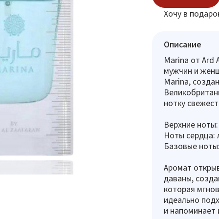
Хочу в подаро
Описание
Marina от Ard
мужчин и женщ
Marina, созда
Великобритани
нотку свежест
Верхние ноты:
Ноты сердца: 
Базовые ноты:
Аромат открыв
даваны, созда
которая мгнов
идеально под
и напоминает 