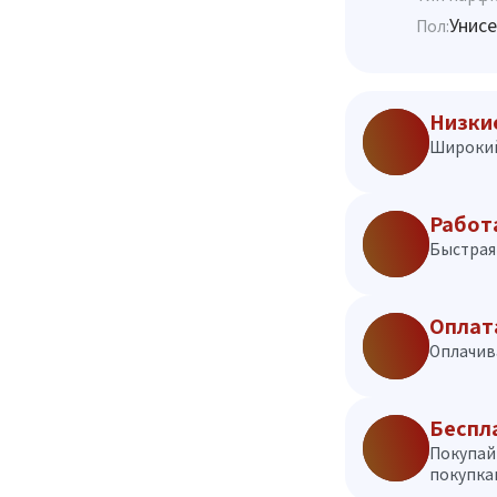
Унисе
Пол:
Низки
Широкий
Работ
Быстрая 
Оплат
Оплачив
Беспл
Покупай
покупкам