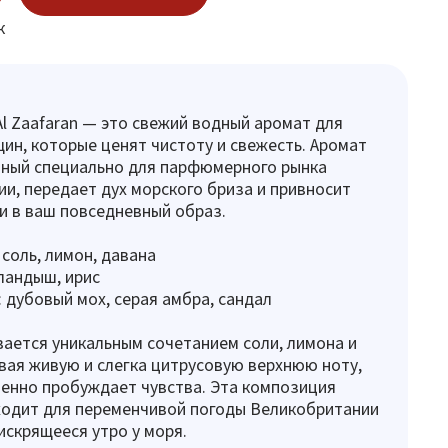
к
 Al Zaafaran — это свежий водный аромат для
ин, которые ценят чистоту и свежесть. Аромат
нный специально для парфюмерного рынка
и, передает дух морского бриза и привносит
и в ваш повседневный образ.
 соль, лимон, давана
ландыш, ирис
 дубовый мох, серая амбра, сандал
ается уникальным сочетанием соли, лимона и
вая живую и слегка цитрусовую верхнюю ноту,
енно пробуждает чувства. Эта композиция
ходит для переменчивой погоды Великобритании
искрящееся утро у моря.