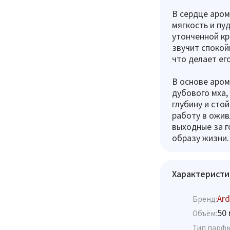
В сердце аром
мягкость и пу
утонченной кр
звучит спокой
что делает ег
В основе аро
дубового мха,
глубину и стой
работу в ожив
выходные за г
образу жизни.
Характеристи
Ard
Бренд:
50 
Объём:
Тип парф