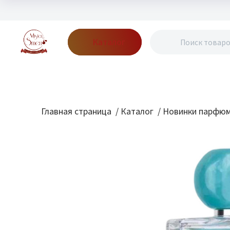
Каталог
Бренды
Акции
Блог
О нас
Доставка
Оплата
Конт
Главная страница
/
Каталог
/
Новинки парфю