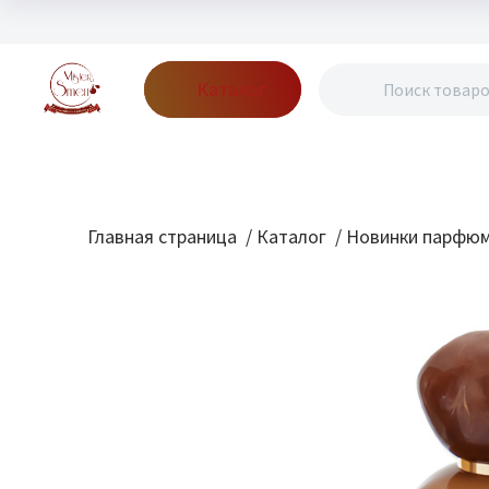
Каталог
Бренды
Акции
Блог
О нас
Доставка
Оплата
Конт
Главная страница
/
Каталог
/
Новинки парфю