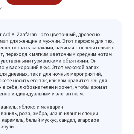
к
 Ard Al Zaafaran - это цветочный, древесно-
мат для женщин и мужчин. Этот парфюм для тех,
ешествовать запахами, начиная с ослепительных
т, переходя к мягким цветочным средним нотам
чувственными гурманскими объятиями. Он
то у вас хороший вкус. Этот мужской запах
для дневных, так и для ночных мероприятий,
жете носить его так, как вам нравится. Он для
ен в себе, любознателен и хочет, чтобы аромат
енно индивидуальным и элегантным.
 ваниль, яблоко и мандарин
ваниль, роза, амбра, иланг-иланг и специи
 карамель, белый мускус, сандал, агаровое
пачули