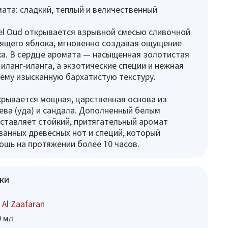
ата: сладкий, теплый и величественный
l Oud открывается взрывной смесью сливочной
тящего яблока, мгновенно создавая ощущение
ка. В сердце аромата — насыщенная золотистая
 иланг-иланга, а экзотические специи и нежная
ему изысканную бархатистую текстуру.
рывается мощная, царственная основа из
ева (уда) и сандала. Дополненный белым
оставляет стойкий, притягательный аромат
анных древесных нот и специй, который
ошь на протяжении более 10 часов.
ки
 Al Zaafaran
0 мл