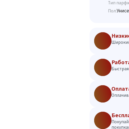
Тип парф
Унисе
Пол:
Низки
Широкий
Работ
Быстрая 
Оплат
Оплачив
Беспл
Покупай
покупкам