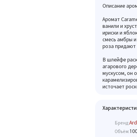
Описание аром
Аромат Carame
ванили и хрус
ириски и ябло
смесь амбры и
роза придают 
В шлейфе раск
агарового дер
мускусом, он 
карамелизиров
источает роск
Характеристи
Ard
Бренд:
10
Объём: