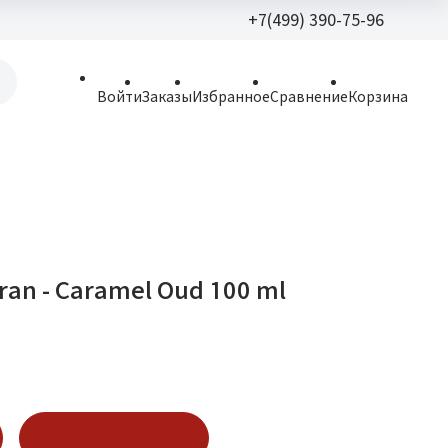
+7(499) 390-75-96
+7(499) 390-
Войти
Заказы
Избранное
Сравнение
Корзина
allparfume@mail.r
Пн - Вс: 9:30 - 21:3
109443, г. Москва,
Волгоградский пр.,
aran - Caramel Oud 100 ml
Купить в 1 клик