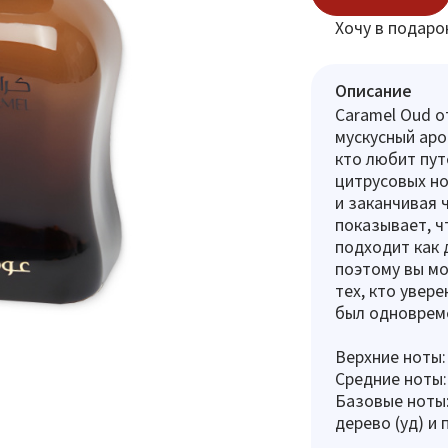
Хочу в подаро
Описание
Caramel Oud от
мускусный аро
кто любит пут
цитрусовых но
и заканчивая 
показывает, ч
подходит как 
поэтому вы мо
тех, кто увер
был одноврем
Верхние ноты:
Средние ноты: 
Базовые ноты:
дерево (уд) и 