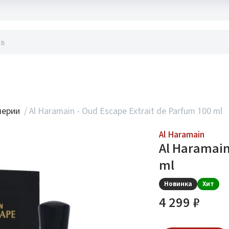
акты
мерии
/
Al Haramain - Oud Escape Extrait de Parfum 100 ml
Al Haramain
Al Haramain
ml
Новинка
Хит
4 299 ₽