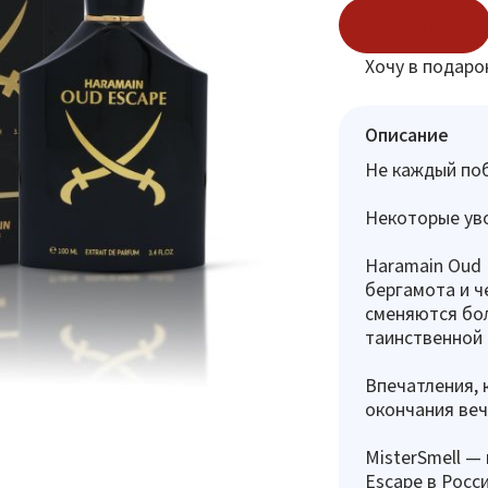
В корзину
Хочу в подаро
Описание
Не каждый поб
Некоторые уво
Haramain Oud 
бергамота и ч
сменяются бол
таинственной 
Впечатления, 
окончания веч
MisterSmell —
Escape в Росс