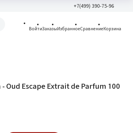
+7(499) 390-75-96
+7(499) 390-
Войти
Заказы
Избранное
Сравнение
Корзина
allparfume@mail.r
Пн - Вс: 9:30 - 21:3
109443, г. Москва,
Волгоградский пр.,
 - Oud Escape Extrait de Parfum 100