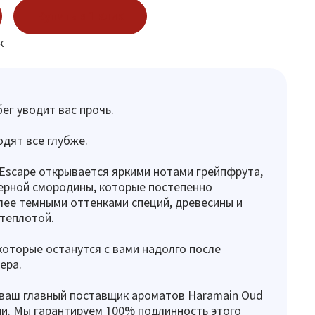
Купить в 1 клик
к
ег уводит вас прочь.
дят все глубже.
Escape открывается яркими нотами грейпфрута,
ерной смородины, которые постепенно
ее темными оттенками специй, древесины и
теплотой.
которые останутся с вами надолго после
ера.
 ваш главный поставщик ароматов Haramain Oud
ии. Мы гарантируем 100% подлинность этого