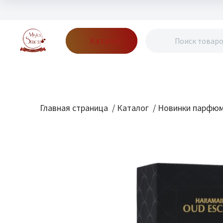
Каталог
Бренды
Акции
Блог
О нас
Доставка
Оплата
Конт
Главная страница
/
Каталог
/
Новинки парфю