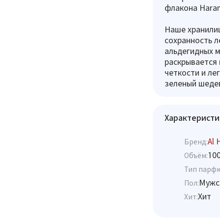
флакона Haram
Наше хранили
сохранность л
альдегидных м
раскрывается 
четкости и ле
зеленый шеде
Характеристи
Al 
Бренд:
10
Объём:
Тип парф
Мужс
Пол:
Хит
Хит: