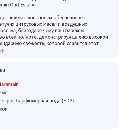
ain Oud Escape.
ще с климат-контролем обеспечивает
етучих цитрусовых масел и воздушных
олекул, благодаря чему ваш парфюм
во всей полноте, демонстрируя шлейф высокой
гендарную свежесть, которой славится этот
вр.
ки
Haramain
0 мл
Парфюмерная вода (EDP)
юмерии:
кой