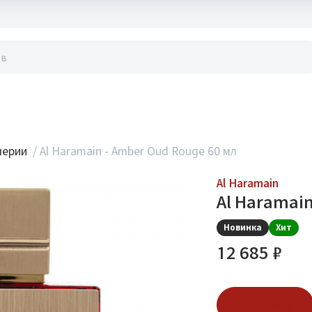
акты
мерии
/
Al Haramain - Amber Oud Rouge 60 мл
Al Haramain
Al Haramain
Новинка
Хит
12 685 ₽
В корзину