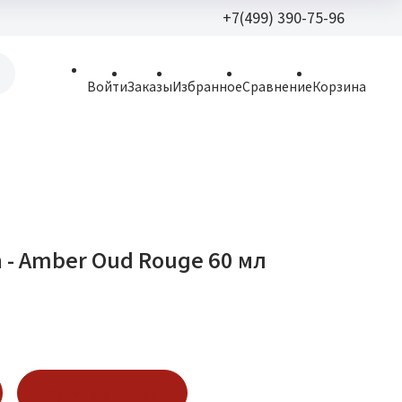
+7(499) 390-75-96
+7(499) 390-
Войти
Заказы
Избранное
Сравнение
Корзина
allparfume@mail.r
Пн - Вс: 9:30 - 21:3
109443, г. Москва,
Волгоградский пр.,
 - Amber Oud Rouge 60 мл
Купить в 1 клик