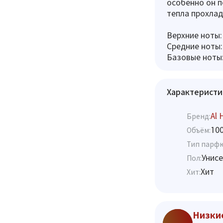
особенно он п
тепла прохлад
Верхние ноты
Средние ноты:
Базовые ноты:
Характеристи
Al 
Бренд:
10
Объём:
Тип парф
Унисе
Пол:
Хит
Хит:
Низки