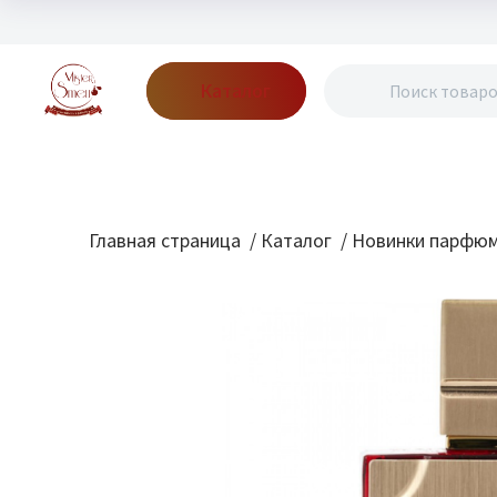
Каталог
Бренды
Акции
Блог
О нас
Доставка
Оплата
Конт
Главная страница
/
Каталог
/
Новинки парфю