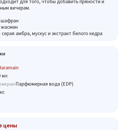
одходит для того, чтобы добавить пряности и
ным вечерам.
: шафран
 жасмин
 серая амбра, мускус и экстракт белого кедра
ки
Haramain
0 мл
Парфюмерная вода (EDP)
юмерии:
кс
е цены