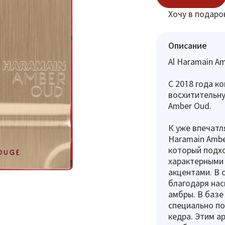
Хочу в подаро
Описание
Al Haramain Am
С 2018 года к
восхитительн
Amber Oud.
К уже впечатл
Haramain Ambe
который подхо
характерными
акцентами. В 
благодаря на
амбры. В базе
специально по
кедра. Этим а